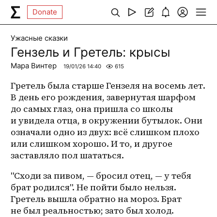
Donate
Ужасные сказки
Гензель и Гретель: крысы
Мара Винтер
19/01/26 14:40
615
Гретель была старше Гензеля на восемь лет. 
В день его рождения, завернутая шарфом 
до самых глаз, она пришла со школы 
и увидела отца, в окружении бутылок. Они 
означали одно из двух: всё слишком плохо 
или слишком хорошо. И то, и другое 
заставляло пол шататься.
"Сходи за пивом, — бросил отец, — у тебя 
брат родился". Не пойти было нельзя. 
Гретель вышла обратно на мороз. Брат 
не был реальностью; зато был холод.