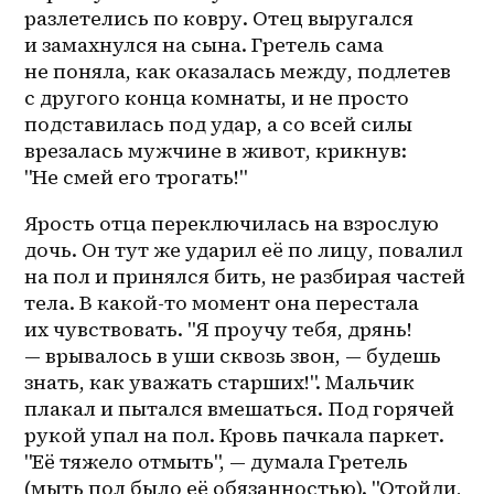
разлетелись по ковру. Отец выругался 
и замахнулся на сына. Гретель сама 
не поняла, как оказалась между, подлетев 
с другого конца комнаты, и не просто 
подставилась под удар, а со всей силы 
врезалась мужчине в живот, крикнув: 
"Не смей его трогать!"
Ярость отца переключилась на взрослую 
дочь. Он тут же ударил её по лицу, повалил 
на пол и принялся бить, не разбирая частей 
тела. В какой-то момент она перестала 
их чувствовать. "Я проучу тебя, дрянь! 
— врывалось в уши сквозь звон, — будешь 
знать, как уважать старших!". Мальчик 
плакал и пытался вмешаться. Под горячей 
рукой упал на пол. Кровь пачкала паркет. 
"Её тяжело отмыть", — думала Гретель 
(мыть пол было её обязанностью). "Отойди, 