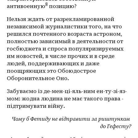
8
антивоенную
 позицию?
Нельзя ждать от разрекламированной 
независимой журналистики того, на что 
решился почтенного возраста астроном, 
полностью зависимый в деятельности от 
госбюджета и спроса популяризируемых 
им новостей, в числе прочих и в среде 
людей, поддерживающих и даже 
поощряющих это Обоюдострое 
Оборонительное Оно.
Забуваємо із де-мен-ці-яль-ним ен-ту-зі-яз-
мом: жодна людина не має такого права - 
підтримувати війну.
Чому б Фетиду не відправити за риштунком 
до Гефесту?