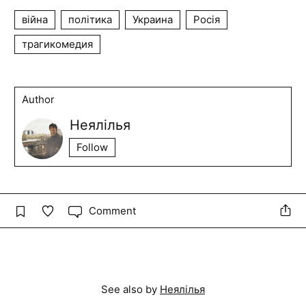
війна
політика
Украина
Росія
трагикомедия
Author
Неялілья
Follow
Comment
See also by
Неялілья