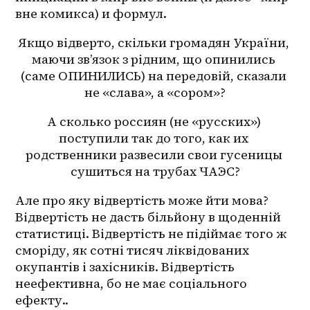
вне комикса) и формул.
Якщо відверто, скільки громадян України, 
маючи зв’язок з рідним, що опинились 
(саме ОПИНИЛИСЬ) на передовій, сказали 
не «слава», а «сором»?
А сколько россиян (не «русских») 
поступили так до того, как их 
родственники развесили свои гусеницы 
сушиться на трубах ЧАЭС?
Але про яку відвертість може йти мова? 
Відвертість не дасть більйону в щоденній 
статистиці. Відвертість не підіймає того ж 
сморіду, як сотні тисяч ліквідованих 
окупантів і захісників. Відвертість 
неефективна, бо не має соціального 
ефекту..