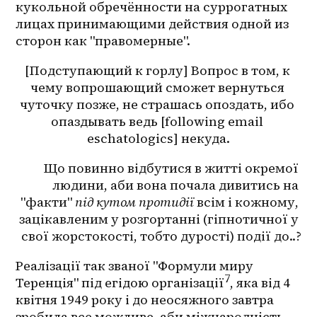
кукольной обречённости на суррогатных 
лицах принимающими действия одной из 
сторон как "правомерные".
[Подступающий к горлу] Вопрос в том, к 
чему вопрошающий сможет вернуться 
чуточку позже, не страшась опоздать, ибо 
опаздывать ведь [following email 
eschatologics] некуда.
Що повинно відбутися в житті окремої 
людини, аби вона почала дивитись на 
"факти" 
під кутом протидії
 всім і кожному, 
зацікавленим у розгортанні (гіпнотичної у 
свої жорстокості, тобто дурості) події до..?
Реалізації так званої "Формули миру 
7
Теренція" під егідою організації
, яка від 4 
квітня 1949 року і до неосяжного завтра 
зробила все можливе, аби міжнародність 