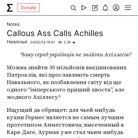
Donate
Notes
Callous Ass Calls Achilles
Неялілья
24/02/24 16:41
2.3K
🔥
Чому серед українців не знайти Ахіллесів?
Можна знайти 30 мільйонів вакцинованих 
Патроклів, які прославляють смерть 
Навального, як позбавлення світу від ще 
одного "імперського приший-хвоста", але 
жодного Ахіллесу?
Ищущий да обрящет: для чьей-нибудь 
кухни Гермес является не самым лучшим 
прототипом Амнестовича; высеченный в 
Кара-Даге, Аурмак уже стал чьим-нибудь 