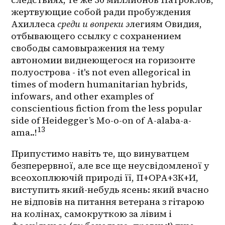
жертвующие собой ради пробуждения 
Ахиллеса 
среди и вопреки э
легиям Овидия, 
отбывающего ссылку с сохранением 
свободы самовыражения на тему 
автономии виднеющегося на горизонте 
полуострова - it's not even allegorical in 
times of modern humanitarian hybrids, 
infowars, and other examples of 
conscientious fiction from the less popular 
side of Heidegger’s Mo-o-on of A-alaba-a-
13
ama..!
Припустимо навіть те, що винуватцем 
безперервної, але все ще неусвідомленої у 
всеохоплюючій природі її, П+ОРА+ЗК+И, 
виступить який-небудь ясень: який вчасно 
не відповів на питання ветерана з гітарою 
на колінах, самокруткою за лівим і 