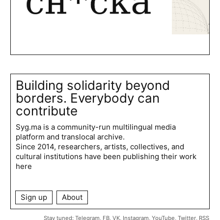
Building solidarity beyond
borders. Everybody can
contribute
Syg.ma is a community-run multilingual media
platform and translocal archive.
Since 2014, researchers, artists, collectives, and
cultural institutions have been publishing their work
here
Sign up
About
Stay tuned:
Telegram
,
FB
,
VK
,
Instagram
,
YouTube
,
Twitter
,
RSS