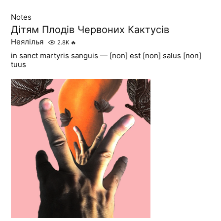
Notes
Дітям Плодів Червоних Кактусів
Неялілья
2.8K
🔥
in sanct martyris sanguis — [non] est [non] salus [non]
tuus