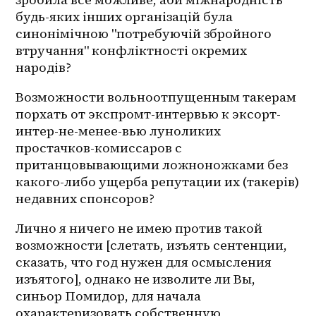
будь-яких інших організацій була 
синонімічною "потребуючій збройного 
втручання" конфліктності окремих 
народів?
Возможности вольноотпущенным такерам 
порхать от экспромт-интервью к эксорт-
интер-не-менее-вью луноликих 
простачков-комиссаров с 
пританцовывающими ложноножками без 
какого-либо ущерба репутации их (такерів) 
недавних спонсоров?
Лично я ничего не имею против такой 
возможности [слетать, изъять сентенции, 
сказать, что год нужен для осмысления 
изъятого], однако не изволите ли Вы, 
синьор Помидор, для начала 
охарактеризовать собственную 