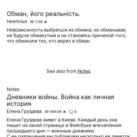
Обман, його реальність.
Неялілья
2.6K
🔥
Невозможность выбраться из обмана, не обманывая,
не будучи обманутым и не становясь причиной того,
что обманули тех, кто верил в обман
See also from
Notes
Notes
Дневники войны. Война как личная
история
Елена Груздева
684.6K
🔥
4
Елена Груздева живет в Киеве. Каждый день она
пишет на своей странице в Фейсбуке впечатления
прошедшего дня — военные дневники.
С ее разрешения мы публикуем несколько ее заметок