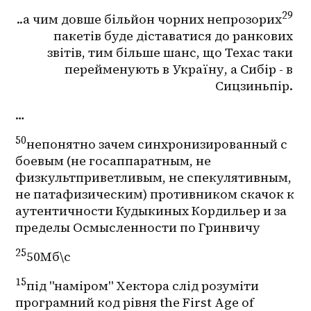
29
..а чим довше більйон чорних непрозорих
пакетів буде діставатися до ранкових 
звітів, тим більше шанс, що Техас таки 
перейменують в Україну, а Сибір - в 
Сицзиньпір. 
…
50
непонятно зачем синхронизированный с 
боевым (не госаппаратным, не 
физкультприветливым, не спекулятивным, 
не патафизическим) противником скачок к 
аутентичности Кудыкиных Кордильер и за 
пределы Осмысленности по Гринвичу
25
50Мб\с
15
під "наміром" Хектора слід розуміти 
програмний код рівня the First Age of 