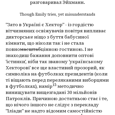
разговаривал Эйхманн.
Though Emily tries, yet misunderstands
"Зато в Україні є Хектор" - із гордістю 
вітчизняних освіжувачів повітря випливає 
дикторське ніщо з буття бабусиної 
кімнати, що ніколи так і не стала 
повно
масштаб
цінною гостиною. І не 
знаходиш бажання доповнити оптові 
'істинки', ніби так званому 'українському 
Хекторові' все ще властивий прозорий, як 
символіка на футболках президентів (коли 
ті віщають перед переляканими виборцями 
15
в футболках), намір
 методично 
винищувати вищезгадані 30 мільйонів 
Патроклів. Причиною достатньою стає і те, 
що нічого іншого не слідує з перекладу 
"Іліади" не надто відомим самостійністю 