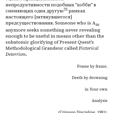
непродуктивности подобных "хобби" в 
25
сменяющих одна другую
 рамках 
настоящего [затянувшегося] 
предсуществования. Someone who is A
m
anymore seeks something never revealing 
enough to be useful in means other than the 
subatomic glorifying of Present Quest's 
Methodological Grandeur called 
Fixtorical 
Deterrism
.
Frame by frame,
Death by drowning
in Your own
Analysis
(Crimson Discipline, 1981) 