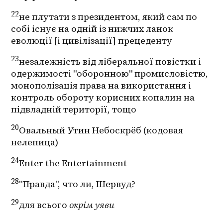
22
не плутати з президентом, який сам по 
собі існує на одній із нижчих ланок 
еволюції [і цивілізації] прецеденту
23
незалежність від ліберальної повістки і 
одержимості "оборонною" промисловістю, 
монополізація права на використання і 
контроль обороту корисних копалин на 
підвладній території, тощо
20
Овальный Утин Небоскрёб (кодовая 
нелепица)
24
Enter the Entertainment
28
"Правда", что ли, Шервуд?
29
для всього 
окрім уяви