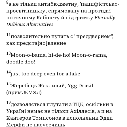
8
а не тільки антибюджетну, 'пацифістсько-
просвітницьку', спрямовану на протидії 
поточному Кабінету й підтримку 
Eternally 
Dubious Alternatives
11
позволительно путать с "преддверием", 
как предста[но]вление
13
Moon-o-bama, hi-de-ho! Moon-o-rama, 
doodle doo!
14
just too deep even for a fake
16
Жеребець Жахливий, Ygg Drasil 
(прим.ЖМЭЛ)
19
дозволяється плутати з ТЦК, оскільки в 
Україні немає не тільки Ахіллесів, а и на 
Хантеров Томпсонов в исполнении Эдди 
Мёрфи не насусечишь