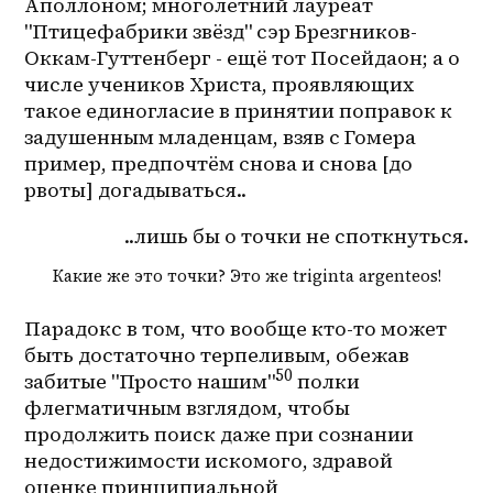
Аполлоном; многолетний лауреат 
"Птицефабрики звёзд" сэр Брезгников-
Оккам-Гуттенберг - ещё тот Посейдаон; а о 
числе учеников Христа, проявляющих 
такое единогласие в принятии поправок к 
задушенным младенцам, взяв с Гомера 
пример, предпочтём снова и снова [до 
рвоты] догадываться..
..лишь бы о точки не споткнуться.
Какие же это точки? Это же triginta argenteos!
Парадокс в том, что вообще кто-то может 
быть достаточно терпеливым, обежав 
50
забитые "Просто нашим"
 полки 
флегматичным взглядом, чтобы 
продолжить поиск даже при сознании 
недостижимости искомого, здравой 
оценке принципиальной 