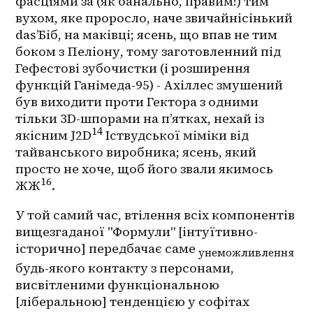
фасціями за (як банально, правим!) тим 
вухом, яке проросло, наче звичайнісінький 
das’Біб, на маківці; ясень, що впав не тим 
боком з Пеліону, тому заготовленний під 
Гефестові зубочистки (і розширення 
функцій Ганімеда-95) - Ахіллес змушений 
був виходити проти Гектора з одними 
тільки 3D-шпорами на п’ятках, нехай із 
14
якісним J2D
 Іствудської міміки від 
тайванського виробника; ясень, який 
просто не хоче, щоб його звали якимось 
16
ЖЖ
.
У той самий час, втілення всіх компонентів 
вищезгаданої "Формули" [інтуїтивно-
історично] передбачає саме 
унеможливлення
будь-якого контакту з персонами, 
висвітленими функціональною 
[ліберальною] тенденцією у софітах 