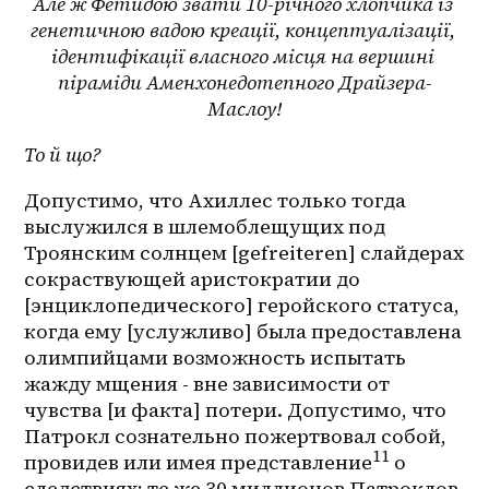
Але ж Фетидою звати 10-річного хлопчика із 
генетичною вадою креації, концептуалізації, 
ідентифікації власного місця на вершині 
піраміди Аменхонедотепного Драйзера-
Маслоу!
То й що?
Допустимо, что Ахиллес только тогда 
выслужился в шлемоблещущих под 
Троянским солнцем [gefreiteren] слайдерах 
сокраствующей аристократии до 
[энциклопедического] геройского статуса, 
когда ему [услужливо] была предоставлена 
олимпийцами возможность испытать 
жажду мщения - вне зависимости от 
чувства [и факта] потери. Допустимо, что 
Патрокл сознательно пожертвовал собой, 
11
провидев или имея представление
 о 
следствиях; те же 30 миллионов Патроклов, 