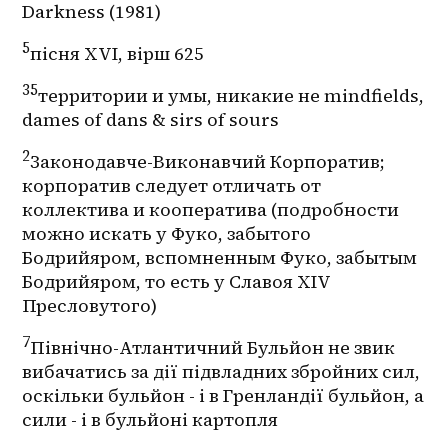
Darkness (1981)
5
пісня XVI, вірш 625
35
территории и умы, никакие не mindfields, 
dames of dans & sirs of sours
2
Законодавче-Виконавчий Корпоратив; 
корпоратив следует отличать от 
коллектива и кооператива (подробности 
можно искать у Фуко, забытого 
Бодрийяром, вспомненным Фуко, забытым 
Бодрийяром, то есть у Славоя XIV 
Пресловутого)
7
Північно-Атлантичний Бульйон не звик 
вибачатись за дії підвладних збройних сил, 
оскільки бульйон - і в Гренландії бульйон, а 
сили - і в бульйоні картопля