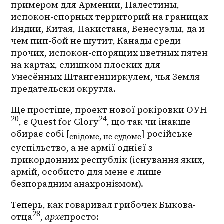
примером для Армении, Палестины, 
испокон-спорных территорий на границах 
Индии, Китая, Пакистана, Венесуэлы, да и 
чем пип-бой не шутит, Канады среди 
прочих, испокон-спорящих цветных пятен 
на картах, слишком плоских для 
Унесённых Штангенциркулем, чья Земля 
предательски округла.
Ще простіше, проект нової рокіровки ОУН
20
24
, є Quest for Glory
, що так чи інакше 
обирає собі [
] російське 
свідоме, не судоме
суспільство, а не армії однієї з 
прикордонних республік (існування яких, 
армій, особисто для мене є лише 
безпорадним анахронізмом).
Теперь, как говаривал грибочек Быкова-
28
отца
, 
архе
просто: