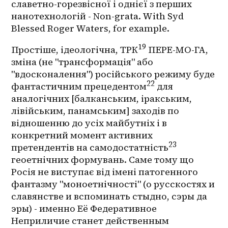
славетно-горезвісної і однієї з перших 
нанотехнологій - Non-grata. With Syd 
Blessed Roger Waters, for example.
19
Простіше, ідеологічна, ТРК
 ПЕРЕ-МО-ГА, 
зміна (не "трансформація" або 
"вдосконалення") російського режиму буде 
22
фантастичним прецедентом
 для 
аналогічних [балканським, іракським, 
лівійським, панамським] заходів по 
відношенню до усіх майбутніх і в 
конкретний момент активних 
23
претендентів на самодостатність
геоетнічних формувань. Саме тому що 
Росія не виступає від імені патогенного 
фантазму "моноетнічності" (о русскостях и 
славянстве и вспоминать стыдно, сэры да 
эры) - именно Её Федеративное 
Неприличие станет действенным 