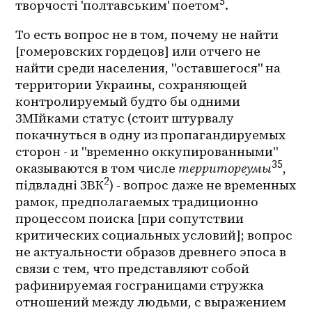
5
творчості 'полтавським' поетом
.
То есть вопрос не в том, почему не найти 
[гомеровских гордецов] или отчего не 
найти среди населения, "оставшегося" на 
территории Украины, сохраняющей 
контролируемый будто бы одними 
ЗМІйками статус (стоит штурвалу 
покачнуться в одну из пропагандируемых 
сторон - и "временно оккупированными" 
35
оказываются в том числе 
территореумы
, 
2
підвладні ЗВК
) - вопрос даже не временных 
рамок, предполагаемых традиционно 
процессом поиска [при сопутствии 
критических социальных условий]; вопрос 
не актуальности образов древнего эпоса в 
связи с тем, что представляют собой 
рафинируемая госграницами стружка 
отношений между людьми, с выражением 