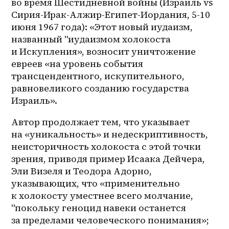
во время Шестидневной войны (Израиль vs 
Сирия-Ирак-Алжир-Египет-Иордания, 5-10 
июня 1967 года): «Этот новый иудаизм, 
названный "иудаизмом холокоста 
и Искупления», возносит уничтожение 
евреев «на уровень события 
трансцендентного, искупительного, 
равновеликого созданию государства 
Израиль».
Автор продолжает тем, что указывает 
на «уникальность» и недескриптивность, 
неисторичность холокоста с этой точки 
зрения, приводя пример Исаака Дейчера, 
Эли Визеля и Теодора Адорно, 
указывающих, что «применительно 
к холокосту уместнее всего молчание, 
"покольку геноцид навеки останется 
за пределами человеческого понимания»; 