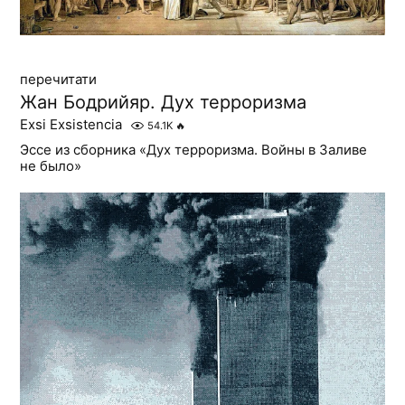
перечитати
Жан Бодрийяр. Дух терроризма
Exsi Exsistencia
54.1K
🔥
Эссе из сборника «Дух терроризма. Войны в Заливе
не было»