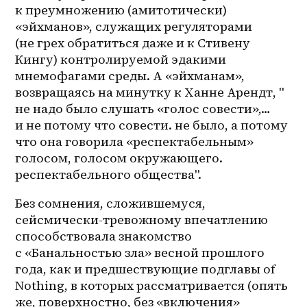
к преумножению (амитотически) 
«эйхманов», служащих регуляторами 
(не грех обратиться даже и к Стивену 
Кингу) контролируемой эдакими 
мнемофагами среды. А «эйхманам», 
возвращаясь на минутку к Ханне Арендт, " 
не надо было слушать «голос совести»,… 
и не потому что совести. не было, а потому 
что она говорила «респектабельным» 
голосом, голосом окружающего. 
респектабельного общества".
Без сомнения, сложившемуся, 
сейсмически-тревожному впечатлению 
способствовала знакомство 
с «Банальностью зла» весной прошлого 
года, как и предшествующие подглавы of 
Nothing, в которых рассматривается (опять 
же, поверхностно, без «включения» 