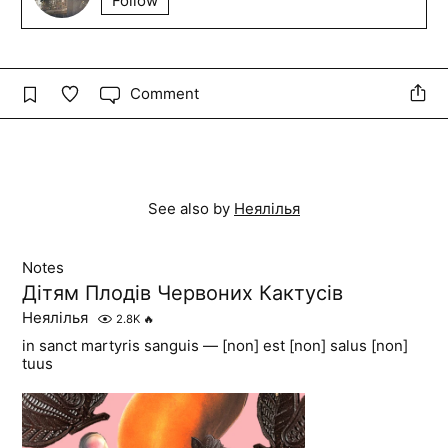
Follow
Comment
See also by
Неялілья
Notes
Дітям Плодів Червоних Кактусів
Неялілья
2.8K
🔥
in sanct martyris sanguis — [non] est [non] salus [non]
tuus