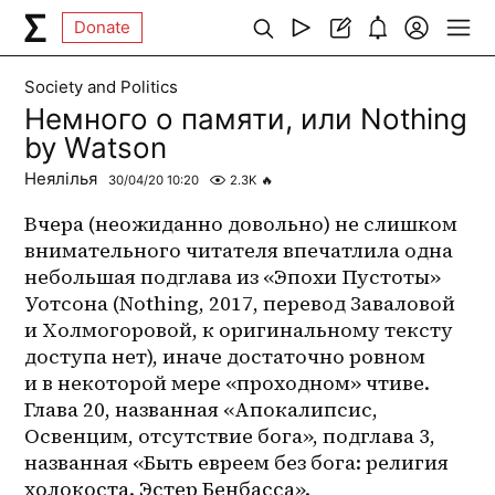
Donate
Society and Politics
Немного о памяти, или Nothing
by Watson
Неялілья
30/04/20 10:20
2.3K
🔥
Вчера (неожиданно довольно) не слишком 
внимательного читателя впечатлила одна 
небольшая подглава из «Эпохи Пустоты» 
Уотсона (Nothing, 2017, перевод Заваловой 
и Холмогоровой, к оригинальному тексту 
доступа нет), иначе достаточно ровном 
и в некоторой мере «проходном» чтиве. 
Глава 20, названная «Апокалипсис, 
Освенцим, отсутствие бога», подглава 3, 
названная «Быть евреем без бога: религия 
холокоста. Эстер Бенбасса».