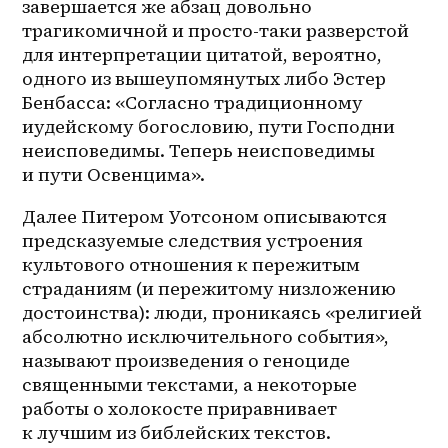
завершается же абзац довольно 
трагикомичной и 
просто-таки
 разверстой 
для интерпретации цитатой, вероятно, 
одного из вышеупомянутых либо Эстер 
Бенбасса: «Согласно традиционному 
иудейскому богословию, пути Господни 
неисповедимы. Теперь неисповедимы 
и пути Освенцима».
Далее Питером Уотсоном описываются 
предсказуемые следствия устроения 
культового отношения к пережитым 
страданиям (и пережитому низложению 
достоинства): люди, проникаясь «религией 
абсолютно исключительного события», 
называют произведения о геноциде 
священными текстами, а некоторые 
работы о холокосте приравнивает 
к лучшим из библейских текстов. 