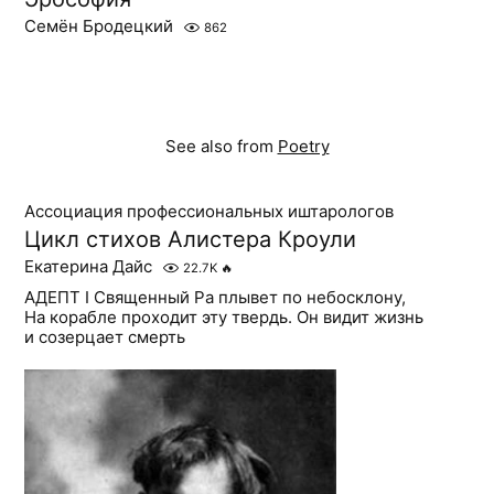
Семён Бродецкий
862
See also from
Poetry
Ассоциация профессиональных иштарологов
Цикл стихов Алистера Кроули
Екатерина Дайс
22.7K
🔥
АДЕПТ I Священный Ра плывет по небосклону,
На корабле проходит эту твердь. Он видит жизнь
и созерцает смерть