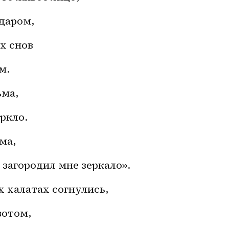
 даром,
х снов
м.
ьма,
ркло.
ма,
 загородил мне зеркало».
х халатах согнулись,
вотом,