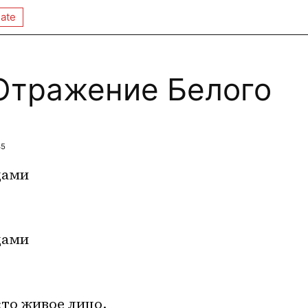
ate
тражение Белого
45
цами
цами
то живое лицо,