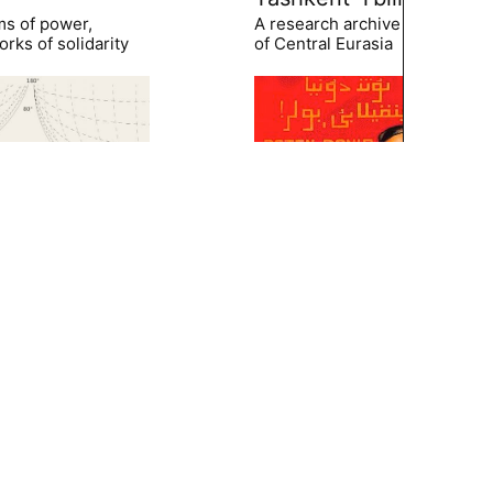
ms of power,
A research archive of the hist
rks of solidarity
of Central Eurasia