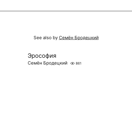
See also by
Семён Бродецкий
Эрософия
Семён Бродецкий
861