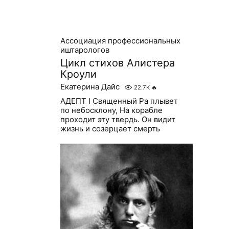
Ассоциация профессиональных
иштарологов
Цикл стихов Алистера
Кроули
Екатерина Дайс
22.7K
🔥
АДЕПТ I Священный Ра плывет
по небосклону, На корабле
проходит эту твердь. Он видит
жизнь и созерцает смерть