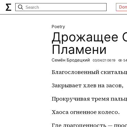
Don
Poetry
Дрожащее О
Пламени
Семён Бродецкий
03/04/21 06:19
5
Благословенный скиталь
Закрывает хлев на засов,
Прокручивая тремя паль
Хаоса огненное колесо.
Где драгоценность — прос