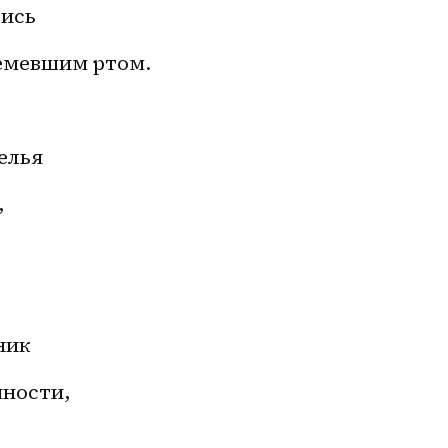
лись
емевшим ртом.
елья
,
ник
нности,