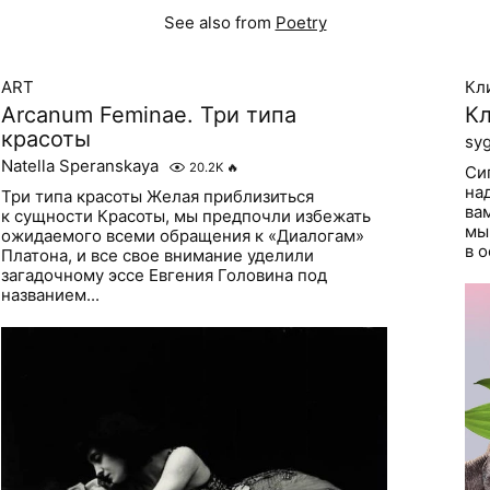
See also from
Poetry
ART
Кл
Arcanum Feminae. Три типа
Кл
красоты
sy
Natella Speranskaya
20.2K
🔥
Си
на
Три типа красоты Желая приблизиться
ва
к сущности Красоты, мы предпочли избежать
мы
ожидаемого всеми обращения к «Диалогам»
в 
Платона, и все свое внимание уделили
загадочному эссе Евгения Головина под
названием...