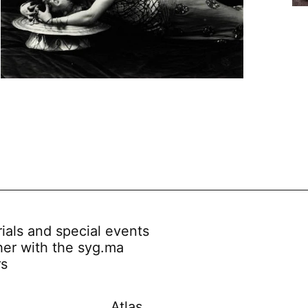
rials and special events
her with the syg.ma
rs
Atlas