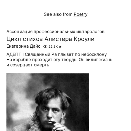
See also from
Poetry
Ассоциация профессиональных иштарологов
Цикл стихов Алистера Кроули
Екатерина Дайс
22.8K
🔥
АДЕПТ I Священный Ра плывет по небосклону,
На корабле проходит эту твердь. Он видит жизнь
и созерцает смерть