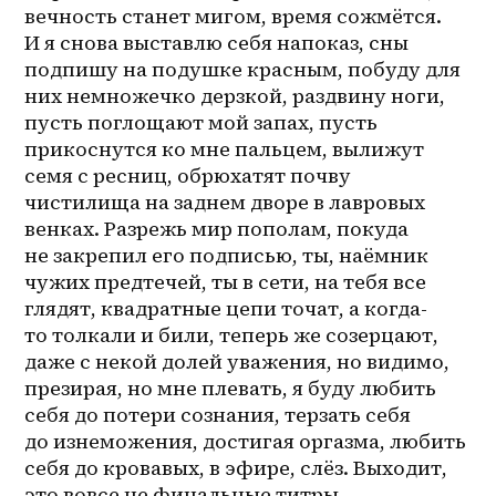
вечность станет мигом, время сожмётся. 
И я снова выставлю себя напоказ, сны 
подпишу на подушке красным, побуду для 
них немножечко дерзкой, раздвину ноги, 
пусть поглощают мой запах, пусть 
прикоснутся ко мне пальцем, вылижут 
семя с ресниц, обрюхатят почву 
чистилища на заднем дворе в лавровых 
венках. Разрежь мир пополам, покуда 
не закрепил его подписью, ты, наёмник 
чужих предтечей, ты в сети, на тебя все 
глядят, квадратные цепи точат, а 
когда-
то
 толкали и били, теперь же созерцают, 
даже с некой долей уважения, но видимо, 
презирая, но мне плевать, я буду любить 
себя до потери сознания, терзать себя 
до изнеможения, достигая оргазма, любить 
себя до кровавых, в эфире, слёз. Выходит, 
это вовсе не финальные титры, 