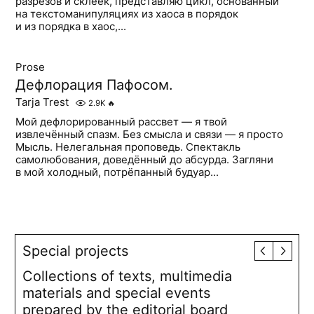
разрезов и склеек, представляю цикл, основанный
на текстоманипуляциях из хаоса в порядок
и из порядка в хаос,...
Prose
Дефлорация Пафосом.
Tarja Trest
2.9K
🔥
Мой дефлорированный рассвет — я твой
извлечённый спазм. Без смысла и связи — я просто
Мысль. Нелегальная проповедь. Спектакль
самолюбования, доведённый до абсурда. Загляни
в мой холодный, потрёпанный будуар...
Special projects
Collections of texts, multimedia
materials and special events
prepared by the editorial board