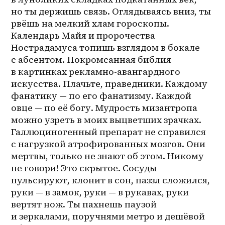
но ты держишь связь. Оглядываясь вниз, ты 
рвёшь на мелкий хлам гороскопы. 
Календарь Майя и пророчества 
Нострадамуса топишь взглядом в бокале 
с абсентом. Покромсанная библия 
в картинках рекламно-авангардного 
искусства. Плачьте, праведники. Каждому 
фанатику — по его фанатизму. Каждой 
овце — по её богу. Мудрость мизантропа 
можно узреть в моих выцветших зрачках. 
Галлюциногенный препарат не справился 
с нагрузкой атрофированных мозгов. Они 
мертвы, только не знают об этом. Никому 
не говори! Это скрытое. Сосуды 
пульсируют, клонит в сон, паззл сложился, 
руки — в замок, руки — в рукавах, руки 
вертят нож. Ты пахнешь паузой 
и зеркалами, поручнями метро и дешёвой 