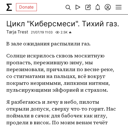
Donate
Цикл "Киберсмеси". Тихий газ.
Tarja Trest
21/07/19 11:03
2.5K
🔥
В зале ожидания распылили газ.
Солнце искрилось сквозь москитную 
пропасть, пережившую зиму, мы 
перезимовали, причалили по 
весне-реке
, 
со стигматами на пальцах, всё вокруг 
покрыто незримыми, липкими нитями, 
пульсирующими эйфорией и страхом. 
Я разбегаюсь и лечу в небо, пилоты 
открыли допуск, сверху что-то горит. Нас 
поймали в сачок для бабочек как иглу, 
продели в висок. По моим венам течёт 