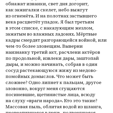
обнажат изнанки, свет дня догорит, 
как зажигалки скелет, небо выжгут 
из огнемёта. И на полотнах застывшего 
века расцветёт упадок. Я был третьим 
в этом списке, с наказующим жезлом, 
зажатым во влажных ладонях. Мёртвые 
кадры смердят разгорающейся войной, или 
чем-то более зловещим. Выверни 
наизнанку третий акт, расчлени актёров 
по продольной, извлеки дары, заштопай 
дыры, и можно начинать, собрав в один 
сосуд растекающуюся жижу из 
медово-
помойных
 домыслов. Что может быть 
сложнее? Одно липнет к пальцам, другое 
зловонно, вокруг меня сгущаются 
посиневшие, щетинистые лица, всюду 
на слуху «враги народа». Кто это такие? 
Массовая пыль, облитая водой из шланга, 
превратившаяся в грязь, подвергшаяся 