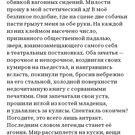
обивкой вагонных сидений. Милости 
прошу в мой эстетический ад! В моё 
безликое подобие, где на сцене две собачьи 
пасти грызут меня за обе руки. На каждой 
из них клеймом высечено число, 
признанного общественной падалью, 
зверя, взаимозамещающего самого себя 
в театральных постановках. Оба зачатья — 
порочное и непорочное, воздвигли своих 
кумиров на пьедестал, и наигравшись 
всласть, покинули трон, бросив небрежно 
на его стальной, холодной поверхности 
недочитанную книгу с сорванными 
печатями. Они запечатали свои уста, 
прошили иглой из костей младенца, 
и удалились за кулисы. Спектакль окончен? 
Погодите, это всего лишь антракт. 
Последним словом легенды станет её 
агония. Мир рассыплется на куски, вещи 