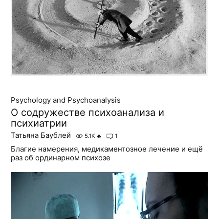
Psychology and Psychoanalysis
О содружестве психоанализа и
психиатрии
Татьяна Баублей
5.1K
🔥
1
Благие намерения, медикаментозное лечение и ещё
раз об ординарном психозе