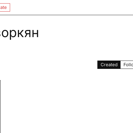
ate
воркян
Created
Foll