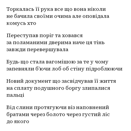
Торкалась її рука все що вона ніколи 
не бачила своїми очима але оповідала 
комусь хто
Переступав поріг та ховався 
за поламаними дверима наче ця тінь 
завжди перевершувала 
Будь-що стала вагомішою за те у чому 
запевняли б’ючи лоб об стіну підроблюючи 
Новий документ що засвідчував її життя 
на сплату подушного боргу злипалися 
пальці 
Від слини протягуючи віз наповнений 
братами через болото через густий ліс 
до якого 