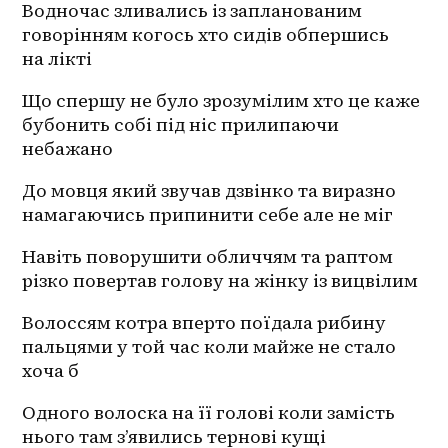
Водночас зливались із запланованим 
говорінням когось хто сидів обпершись 
на лікті 
Що спершу не було зрозумілим хто це каже 
бубонить собі під ніс прилипаючи 
небажано
До мовця який звучав дзвінко та виразно 
намагаючись припинити себе але не міг 
Навіть поворушити обличчям та раптом 
різко повертав голову на жінку із вицвілим 
Волоссям котра вперто поїдала рибину 
пальцями у той час коли майже не стало 
хоча б 
Одного волоска на її голові коли замість 
нього там з’явились тернові кущі 