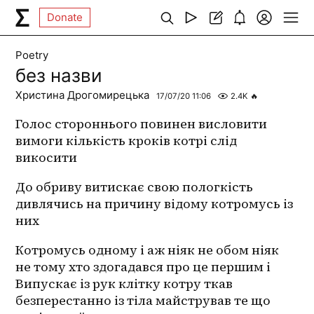
Donate
Poetry
без назви
Христина Дрогомирецька
17/07/20 11:06
2.4K
🔥
Голос стороннього повинен висловити 
вимоги кількість кроків котрі слід 
викосити 
До обриву витискає свою пологкість 
дивлячись на причину відому котромусь із 
них 
Котромусь одному і аж ніяк не обом ніяк 
не тому хто здогадався про це першим і 
Випускає із рук клітку котру ткав 
безперестанно із тіла майстрував те що 