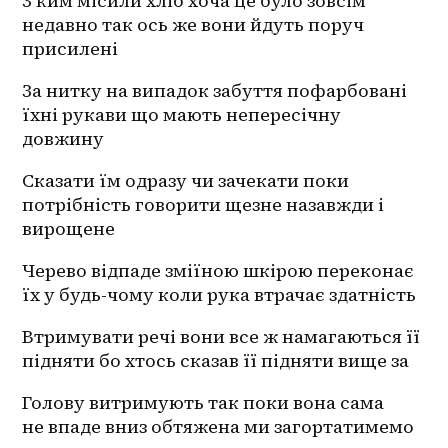
З ким місили хліб хоча це було зовсім 
недавно так ось же вони йдуть поруч 
присилені 
За нитку на випадок забуття пофарбовані 
їхні рукави що мають непересічну 
довжину 
Сказати їм одразу чи зачекати поки 
потрібність говорити щезне назавжди і 
вирощене 
Черево відпаде зміїною шкірою переконає 
їх у 
будь-чому
 коли рука втрачає здатність 
Втримувати речі вони все ж намагаються її 
підняти бо хтось сказав її підняти вище за 
Голову витримують так поки вона сама 
не впаде вниз обтяжена ми загортатимемо 