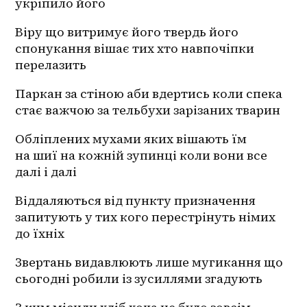
укріпило його
Віру що витримує його твердь його 
спонукання вішає тих хто навпочіпки 
перелазить 
Паркан за стіною аби вдертись коли спека 
стає важчою за тельбухи зарізаних тварин 
Обліплених мухами яких вішають їм 
на шиї на кожній зупинці коли вони все 
далі і далі 
Віддаляються від пункту призначення 
запитують у тих кого перестрінуть німих 
до їхніх 
Звертань видавлюють лише мугикання що 
сьогодні робили із зусиллями згадують 