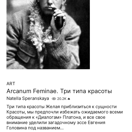
ART
Arcanum Feminae. Три типа красоты
Natella Speranskaya
20.2K
🔥
Три типа красоты Желая приблизиться к сущности
Красоты, мы предпочли избежать ожидаемого всеми
обращения к «Диалогам» Платона, и все свое
внимание уделили загадочному эссе Евгения
Головина под названием...