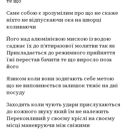
те що
Саме собою є зрозумілим про що не скаже 
ніхто не відпускаючи ока на шворці 
коливаючи 
Його над алюмінієвою мискою із водою 
саджає їх до п’ятиразової молитви так як 
Прикладається до режимного прийняття 
їжі перестав бачити те що виросло поза 
його 
Язиком коли вони зодягають себе метою 
що не виповнюється залишок тяжіє на дні 
посуду
Заходять коли чують удари прислухаються 
до кожного звуку який їм не належить 
Переконливий у своєму кріслі на своєму 
місці маневруючи між свіжими 