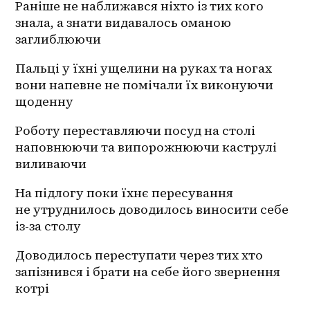
Раніше не наближався ніхто із тих кого 
знала, а знати видавалось оманою 
заглиблюючи
Пальці у їхні ущелини на руках та ногах 
вони напевне не помічали їх виконуючи 
щоденну 
Роботу переставляючи посуд на столі 
наповнюючи та випорожнюючи каструлі 
виливаючи
На підлогу поки їхнє пересування 
не утруднилось доводилось виносити себе 
із-за столу 
Доводилось переступати через тих хто 
запізнився і брати на себе його звернення 
котрі 