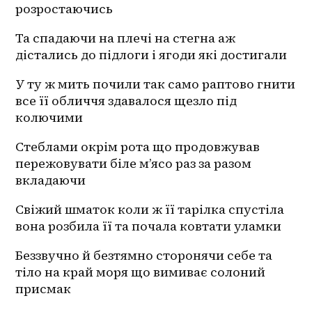
розростаючись
Та спадаючи на плечі на стегна аж 
дістались до підлоги і ягоди які достигали 
У ту ж мить почили так само раптово гнити 
все її обличчя здавалося щезло під 
колючими 
Стеблами окрім рота що продовжував 
пережовувати біле м’ясо раз за разом 
вкладаючи 
Свіжий шматок коли ж її тарілка спустіла 
вона розбила її та почала ковтати уламки 
Беззвучно й безтямно сторонячи себе та 
тіло на край моря що вимиває солоний 
присмак 