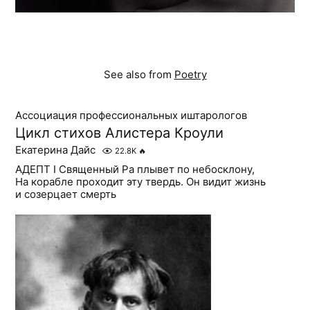
See also from
Poetry
Ассоциация профессиональных иштарологов
Цикл стихов Алистера Кроули
Екатерина Дайс
22.8K
🔥
АДЕПТ I Священный Ра плывет по небосклону,
На корабле проходит эту твердь. Он видит жизнь
и созерцает смерть