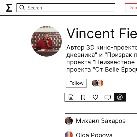
Don
Vincent Fie
Автор 3D кино-проект
дневника" и "Призрак 
проекта "Неизвестное 
проекта "От Belle Époq
Follow
Михаил Захаров
Olga Popova