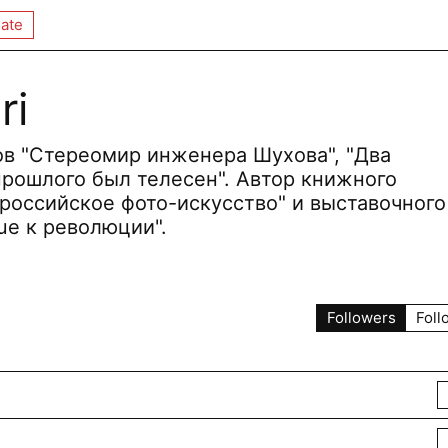
ate
ri
ов "Стереомир инженера Шухова", "Два
прошлого был телесен". Автор книжного
российское фото-искусство" и выставочного
ue к революции".
Followers
Foll