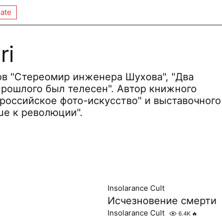
ate
ri
ов "Стереомир инженера Шухова", "Два
прошлого был телесен". Автор книжного
российское фото-искусство" и выставочного
ue к революции".
Insolarance Cult
Исчезновение смерти
Insolarance Cult
6.4K
🔥