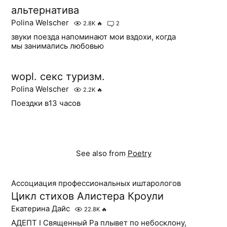
альтернатива
Polina Welscher
2.8K
🔥
2
звуки поезда напоминают мои вздохи, когда
мы занимались любовью
wopl. секс туризм.
Polina Welscher
2.2K
🔥
Поездки в13 часов
See also from
Poetry
Ассоциация профессиональных иштарологов
Цикл стихов Алистера Кроули
Екатерина Дайс
22.8K
🔥
АДЕПТ I Священный Ра плывет по небосклону,