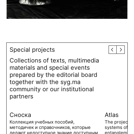
Special projects
Collections of texts, multimedia
materials and special events
prepared by the editorial board
together with the syg.ma
community or our institutional
partners
Сноска
Atlas
Коллекция учебных пособий,
The project 
методичек и справочников, которые
systems of po
делают недоступное знание доступным
entanglements