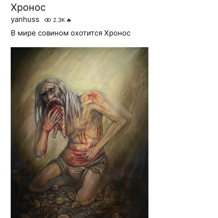
Хронос
yanhuss
2.3K
🔥
В мире совином охотится Хронос