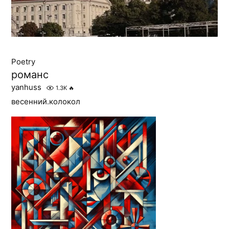
Poetry
романс
yanhuss
1.3K
🔥
весенний.колокол