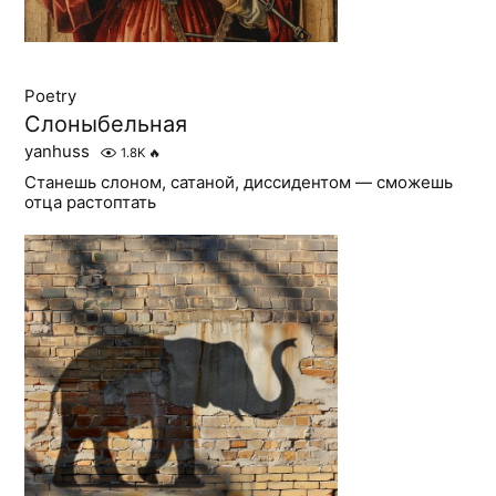
Poetry
Слоныбельная
yanhuss
1.8K
🔥
Станешь слоном, сатаной, диссидентом — сможешь
отца растоптать