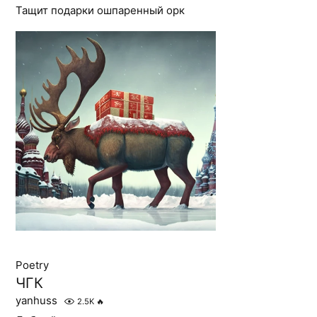
Тащит подарки ошпаренный орк
Poetry
ЧГК
yanhuss
2.5K
🔥