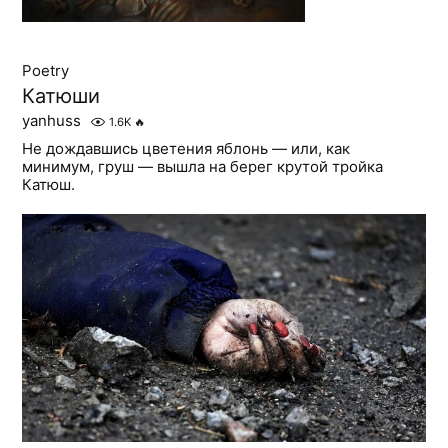
Poetry
Катюши
yanhuss
1.6K
🔥
Не дождавшись цветения яблонь — или, как
минимум, груш — вышла на берег крутой тройка
Катюш.