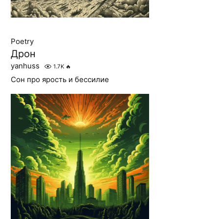
Poetry
Дрон
yanhuss
1.7K
🔥
Сон про ярость и бессилие