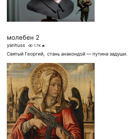
молебен 2
yanhuss
1.7K
🔥
Святый Георгий, стань анакондой — путина задуши.