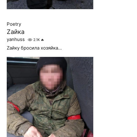
Poetry
Zайка
yanhuss
2.1K
🔥
Zайку бросила хозяйка…