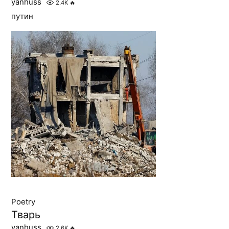
yanhuss
2.4K
🔥
путин
Poetry
Тварь
yanhuss
2.6K
🔥