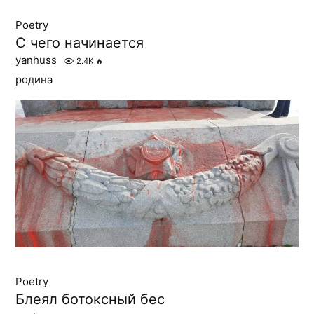
Poetry
С чего начинается
yanhuss
2.4K
🔥
родина
Poetry
Блеял ботоксный бес