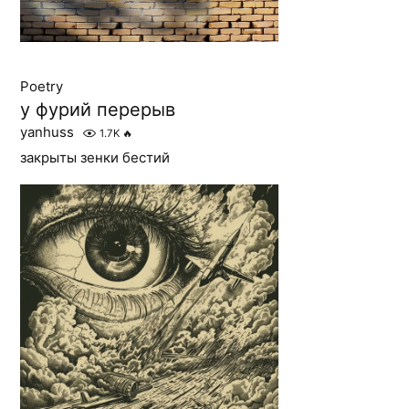
Poetry
у фурий перерыв
yanhuss
1.7K
🔥
закрыты зенки бестий