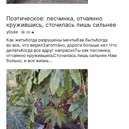
Поэтическое: песчинка, отчаянно
кружившись, сточилась лишь сильнее
ylisse
2K
🔥
Как житьКогда разрушены мечтыКак бытьКогда
во все, что верилЗатоптано, дороги больше нет.Что
делатьКогда все вдруг напрасноТы как песчинка,
отчаянно кружившисьСточилась лишь сильнее.Нам
больно, и вся жизнь...