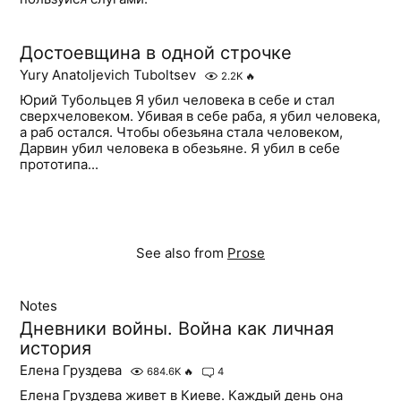
Достоевщина в одной строчке
Yury Anatoljevich Tuboltsev
2.2K
🔥
Юрий Тубольцев Я убил человека в себе и стал
сверхчеловеком. Убивая в себе раба, я убил человека,
а раб остался. Чтобы обезьяна стала человеком,
Дарвин убил человека в обезьяне. Я убил в себе
прототипа...
See also from
Prose
Notes
Дневники войны. Война как личная
история
Елена Груздева
684.6K
🔥
4
Елена Груздева живет в Киеве. Каждый день она