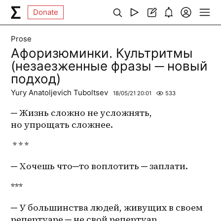
Donate
Prose
Афоризюминки. Культритмы
(незаезженные фразы ─ новый
подход)
Yury Anatoljevich Tuboltsev
18/05/21 20:01
533
─ Жизнь сложно не усложнять, 
но упрощать сложнее. 
 * * *
─ Хочешь что─то воплотить ─ заплати.
***
─ У большинства людей, живущих в своем 
репертуаре ─ не свой репертуар.