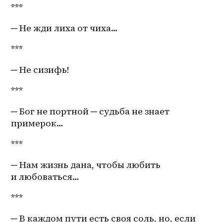
***
─ Не жди лиха от чиха…
*** 
─ Не сизифь!
***
─ Бог не портной ─ судьба не знает 
примерок…
***
─ Нам жизнь дана, чтобы любить 
и любоваться…
***
─ В каждом пути есть своя соль, но, если 