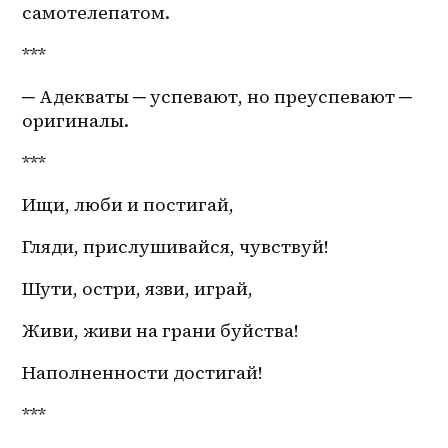
самотелепатом.
***
─ Адекваты ─ успевают, но преуспевают ─ 
оригиналы.
***
Ищи, люби и постигай, 
Гляди, прислушивайся, чувствуй!
Шути, остри, язви, играй,
Живи, живи на грани буйства!
Наполненности достигай!
***