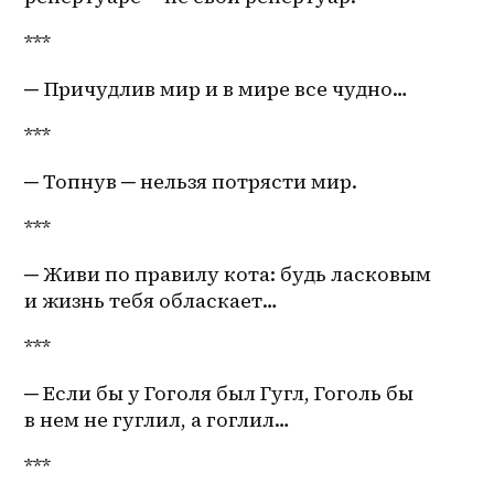
***
─ Причудлив мир и в мире все чудно…
*** 
─ Топнув ─ нельзя потрясти мир.
***
─ Живи по правилу кота: будь ласковым 
и жизнь тебя обласкает…
***
─ Если бы у Гоголя был Гугл, Гоголь бы 
в нем не гуглил, а гоглил…
***