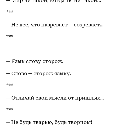
─ Мир не такой, когда ты не такой…
***
─ Не все, что назревает ─ созревает…
***
─ Язык слову сторож. 
─ Слово ─ сторож языку. 
***
─ Отличай свои мысли от пришлых…
***
─ Не будь тварью, будь творцом!