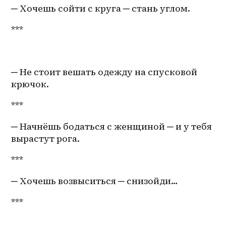
─ Хочешь сойти с круга ─ стань углом.
***
─ Не стоит вешать одежду на спусковой 
крючок.
***
─ Начнёшь бодаться с женщиной ─ и у тебя 
вырастут рога.
***
─ Хочешь возвыситься ─ снизойди…
***