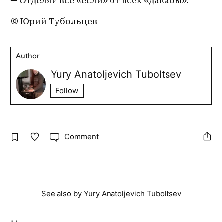
─ Отделяй все «если» от всех «дакабы».
© Юрий Тубольцев
Author
Yury Anatoljevich Tuboltsev
Follow
Comment
See also by
Yury Anatoljevich Tuboltsev