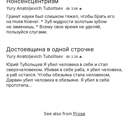
Нонсенсцентризм
Yury Anatoljevich Tuboltsev
3.6K
🔥
Гранит науки был слишком тяжел, чтобы брать его
на Ноев Ковчег. * Зуб мудрости золотым зубом
не заменишь. * Всему свое время не уделяй,
пользуйся слугами.
Достоевщина в одной строчке
Yury Anatoljevich Tuboltsev
2.2K
🔥
Юрий Тубольцев Я убил человека в себе и стал
сверхчеловеком. Убивая в себе раба, я убил человека,
а раб остался. Чтобы обезьяна стала человеком,
Дарвин убил человека в обезьяне. Я убил в себе
прототипа...
See also from
Prose