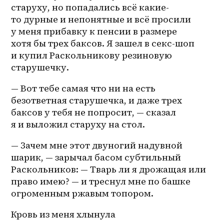
старуху, но попадались всё какие-
то дурные и непонятные и всё просили 
у меня прибавку к пенсии в размере 
хотя бы трех баксов. Я зашел в 
секс-шоп
и купил Раскольникову резиновую 
старушечку. 
— Вот тебе самая что ни на есть 
безответная старушечка, и даже трех 
баксов у тебя не попросит, — сказал 
я и выложил старуху на стол.
— Зачем мне этот двуногий надувной 
шарик, — зарычал басом субтильный 
Раскольников: — Тварь ли я дрожащая или 
право имею? — и треснул мне по башке 
огроменным ржавым топором. 
Кровь из меня хлынула 