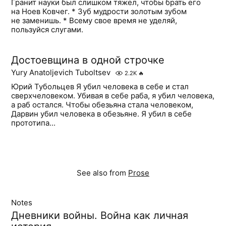
Гранит науки был слишком тяжел, чтобы брать его
на Ноев Ковчег. * Зуб мудрости золотым зубом
не заменишь. * Всему свое время не уделяй,
пользуйся слугами.
Достоевщина в одной строчке
Yury Anatoljevich Tuboltsev
2.2K
🔥
Юрий Тубольцев Я убил человека в себе и стал
сверхчеловеком. Убивая в себе раба, я убил человека,
а раб остался. Чтобы обезьяна стала человеком,
Дарвин убил человека в обезьяне. Я убил в себе
прототипа...
See also from
Prose
Notes
Дневники войны. Война как личная