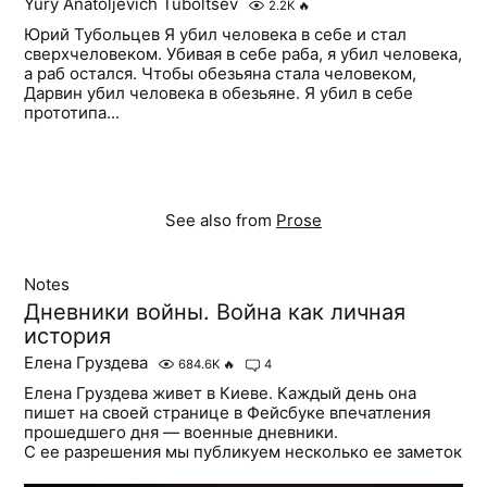
Yury Anatoljevich Tuboltsev
2.2K
🔥
Юрий Тубольцев Я убил человека в себе и стал
сверхчеловеком. Убивая в себе раба, я убил человека,
а раб остался. Чтобы обезьяна стала человеком,
Дарвин убил человека в обезьяне. Я убил в себе
прототипа...
See also from
Prose
Notes
Дневники войны. Война как личная
история
Елена Груздева
684.6K
🔥
4
Елена Груздева живет в Киеве. Каждый день она
пишет на своей странице в Фейсбуке впечатления
прошедшего дня — военные дневники.
С ее разрешения мы публикуем несколько ее заметок