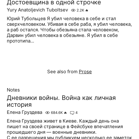
Достоевщина в одной строчке
Yury Anatoljevich Tuboltsev
2.2K
🔥
Юрий Тубольцев Я убил человека в себе и стал
сверхчеловеком. Убивая в себе раба, я убил человека,
а раб остался. Чтобы обезьяна стала человеком,
Дарвин убил человека в обезьяне. Я убил в себе
прототипа...
See also from
Prose
Notes
Дневники войны. Война как личная
история
Елена Груздева
684.6K
🔥
4
Елена Груздева живет в Киеве. Каждый день она
пишет на своей странице в Фейсбуке впечатления
прошедшего дня — военные дневники.
С ее разрешения мы публикуем несколько ее заметок