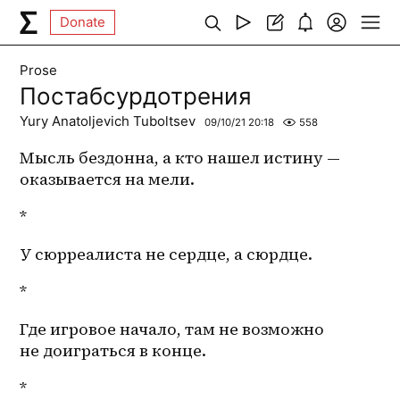
Donate
Prose
Постабсурдотрения
Yury Anatoljevich Tuboltsev
09/10/21 20:18
558
Мысль бездонна, а кто нашел истину — 
оказывается на мели.
*
У сюрреалиста не сердце, а сюрдце.
*
Где игровое начало, там не возможно 
не доиграться в конце.
*