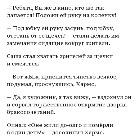
— Ребята, Вы же в кино, кто же так 
лапается! Положи ей руку на коленку!
— Под юбку ей руку засунь, под юбку, 
отстань от ее щечек! — стали делать им 
замечания сидящие вокруг зрители.
Саша стал хватать зрителей за щечки 
и смеяться. 
— Вот жЫж, приснится тяпство всякое, — 
подумал, проснувшись, Хармс.
— Да, я художник, я так вижу, — вздохнул он 
и сорвал торжественное открытие дворца 
бракосочетаний.
Финал: «Оне жили до-олго и помёрли 
в один день!» — досочинил Хармс.