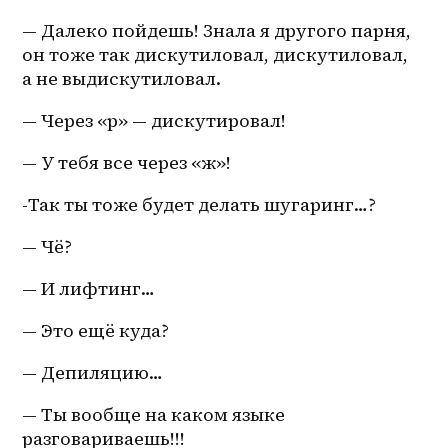
— Далеко пойдешь! Знала я другого парня, 
он тоже так дискутиловал, дискутиловал, 
а не выдискутиловал.
— Через «р» — дискутировал!
— У тебя все через «ж»!
-Так ты тоже будет делать шугаринг…?
— Чё?
— И лифтинг…
— Это ещё куда?
— Депиляцию… 
— Ты вообще на каком языке 
разговариваешь!!!