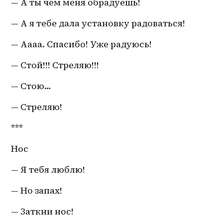
— А ты чем меня обрадуешь!
— А я тебе дала установку радоваться!
— Аааа. Спасибо! Уже радуюсь!
— Стой!!! Стреляю!!! 
— Стою… 
— Стреляю!
***
Нос
— Я тебя люблю!
— Но запах!
— Заткни нос!