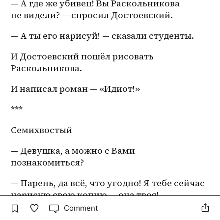
— А где же убивец! Вы Раскольникова 
не видели? — спросил Достоевский.
— А ты его нарисуй! — сказали студенты.
И Достоевский пошёл рисовать 
Раскольникова. 
И написал роман — «Идиот!»
***
Семихвостый 
— Девушка, а можно с Вами 
познакомиться?
— Парень, да всё, что угодно! Я тебе сейчас 
нарисую свою копию — она твоя!
Comment
— Девушка, а нарисуйте мне несколько 