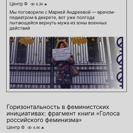
Центр Ф
6.3K
🔥
Мы поговорили с Марией Андреевой — врачом-
педиатром в декрете, вот уже полгода
пытающейся вернуть мужа из зоны военных
действий
Горизонтальность в феминистских
инициативах: фрагмент книги «Голоса
российского феминизма»
Центр Ф
4.4K
🔥