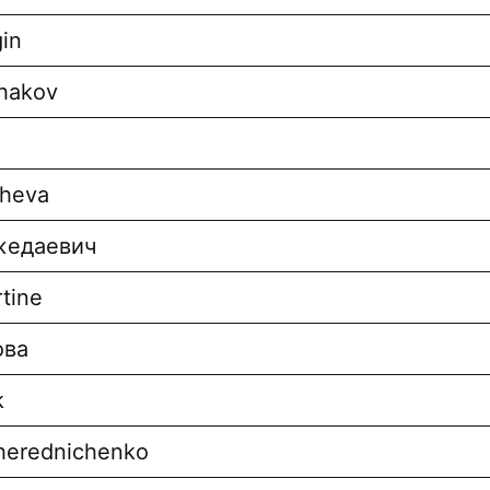
in
hakov
cheva
жедаевич
tine
ова
k
herednichenko