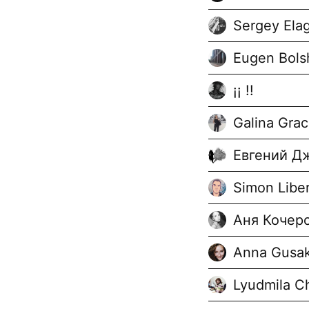
Sergey Elag
Eugen Bols
¡¡ !!
Galina Gra
Евгений Д
Simon Liber
Аня Кочер
Anna Gusa
Lyudmila C