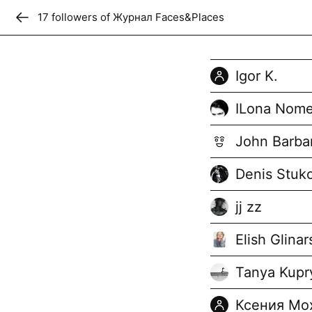
17
follower
s
of
Журнал Faces&Places
Don
Журнал Fa
Igor K.
Независимое интернет-и
ILona Nom
интересных людях со все
John Barba
Follow
+
14
Denis Stuk
jj zz
Elish Glina
Tanya Kupr
Ксения Мо