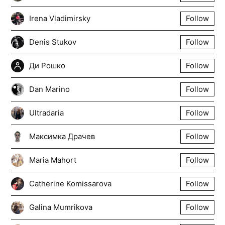
Irena Vladimirsky
Follow
Denis Stukov
Follow
Ди Рошко
Follow
Dan Marino
Follow
Ultradaria
Follow
Максимка Драчев
Follow
Maria Mahort
Follow
Catherine Komissarova
Follow
Galina Mumrikova
Follow