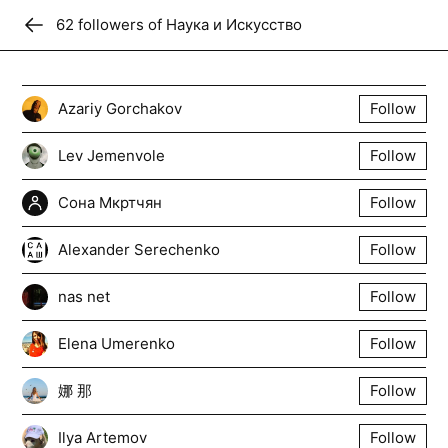
62
Donate
follower
s
of
Наука и Искусство
Наука и Искусство
Azariy Gorchakov
Follow
Эксперименты НИИ
Lev Jemenvole
Follow
Follow
+
59
Сона Мкртчян
Follow
Alexander Serechenko
Follow
nas net
Follow
Elena Umerenko
Follow
娜 那
Follow
Ilya Artemov
Follow