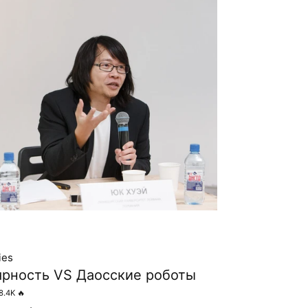
ies
ярность VS Даосские роботы
8.4K
🔥