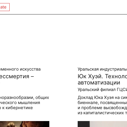
ate
еменного искусства
Уральская индустриаль
ессмертия –
Юк Хуэй. Техноло
»
автоматизации
Уральский филиал ГЦС
норазнообразии, общих
Доклад Юка Хуэя на си
ического мышления
биеннале, посвященны
о к кибернетике
и проблеме высвобожд
из капиталистических 