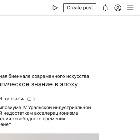
Create post
ная биеннале современного искусства
гическое знание в эпоху
И
13.4K
🔥
3
мпозиуме IV Уральской индустриальной
й недостаткам акселерационизма
ения «свободного времени»
тенет