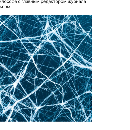
илософа с главным редактором журнала
льсом