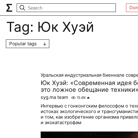
Don
Tag:
Юк Хуэй
Popular tags
Уральская индустриальная биеннале совр
Юк Хуэй: «Современная идея б
это ложное обещание техники
syg.ma team
15.6K
🔥
Интервью с гонконгским философом о тех
истоках экологического и трансгуманист
и том, как изобретение организма привел
и экокатастрофам