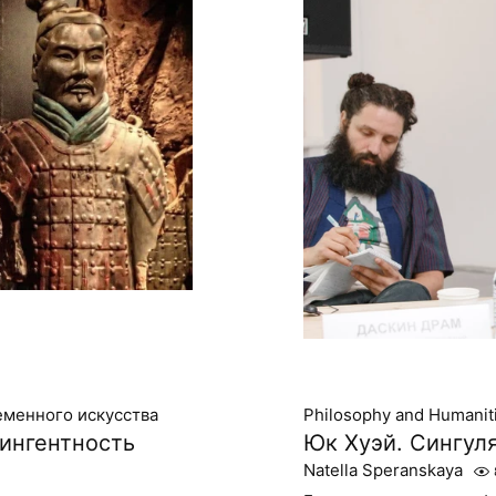
еменного искусства
Philosophy and Humanit
тингентность
Юк Хуэй. Сингул
Natella Speranskaya