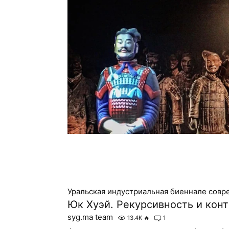
Уральская индустриальная биеннале совр
Юк Хуэй. Рекурсивность и кон
syg.ma team
13.4K
🔥
1