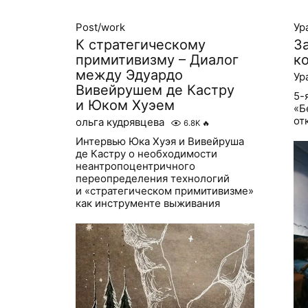
Post/work
Ур
К стратегическому
З
примитивизму – Диалог
к
между Эдуардо
Ур
Вивейрушем де Кастру
5-
и Юком Хуэем
«Б
от
ольга кудрявцева
6.8K
🔥
Интервью Юка Хуэя и Вивейруша
де Кастру о необходимости
неантропоцентричного
переопределения технологий
и «стратегическом примитивизме»
как инструменте выживания