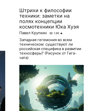
Штрихи к философии
техники: заметки на
полях концепции
космотехники Юка Хуэя
Павел Крупкин
1.6K
🔥
Западная гегемония во всем
техническом: существуют ли
российская специфика в развитии
техносферы? (Рисунок от Гига-
чата)