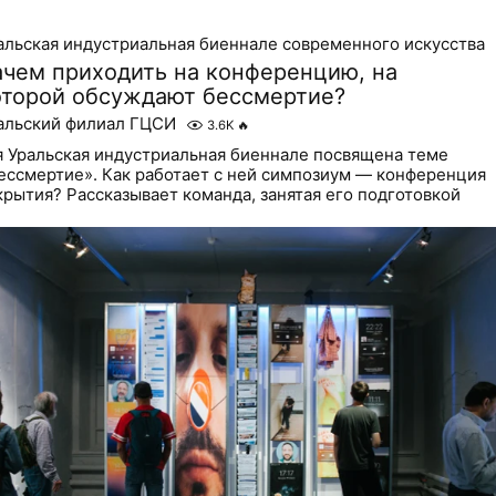
альская индустриальная биеннале современного искусства
ачем приходить на конференцию, на
оторой обсуждают бессмертие?
альский филиал ГЦСИ
3.6K
🔥
я Уральская индустриальная биеннале посвящена теме
ессмертие». Как работает с ней симпозиум — конференция
крытия? Рассказывает команда, занятая его подготовкой