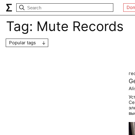
Don
Tag:
Mute Records
Popular tags
ге
G
Al
Ус
Се
эл
вы