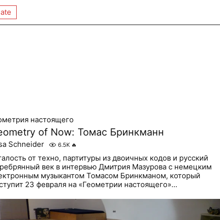
ate
ометрия настоящего
eometry of Now: Томас Бринкманн
isa Schneider
6.5K
🔥
талость от техно, партитуры из двоичных кодов и русский
ребрянный век в интервью Дмитрия Мазурова с немецким
ектронным музыкантом Томасом Бринкманом, который
ступит 23 февраля на «Геометрии настоящего»...