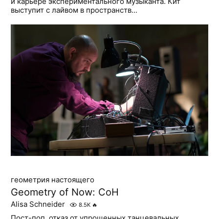
и карьере экспериментального музыканта. Кит
выступит с лайвом в пространств...
геометрия настоящего
Geometry of Now: CoH
Alisa Schneider
8.5K
🔥
Пост-поп, отказ от упрощенных танцевальных