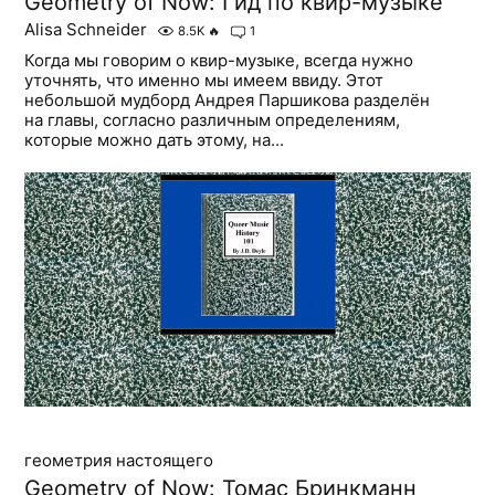
Geometry of Now: Гид по квир-музыке
Alisa Schneider
8.5K
🔥
1
Когда мы говорим о квир-музыке, всегда нужно
уточнять, что именно мы имеем ввиду. Этот
небольшой мудборд Андрея Паршикова разделён
на главы, согласно различным определениям,
которые можно дать этому, на...
геометрия настоящего
Geometry of Now: Томас Бринкманн