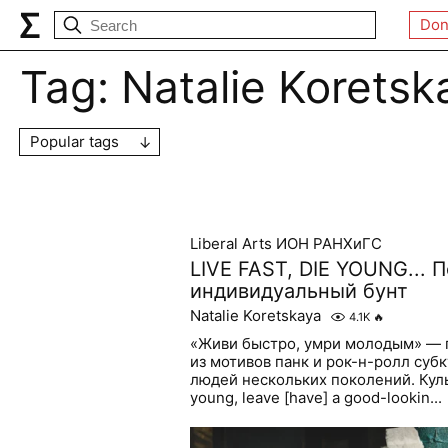
Don
Tag:
Natalie Koretsk
Popular tags
Liberal Arts ИОН РАНХиГС
LIVE FAST, DIE YOUNG... 
индивидуальный бунт
Natalie Koretskaya
4.1K
🔥
«Живи быстро, умри молодым» — п
из мотивов панк и рок-н-ролл суб
людей нескольких поколений. Культо
young, leave [have] a good-lookin...