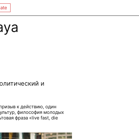
ate
aya
Политический и
ризыв к действию, один
культур, философия молодых
вая фраза «live fast, die