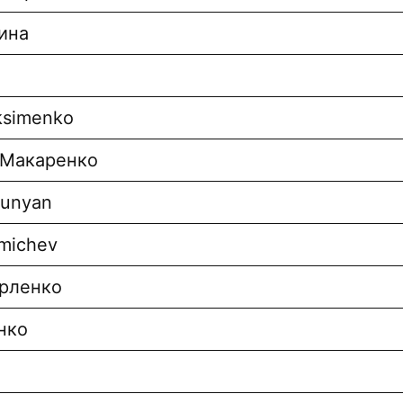
ина
ksimenko
 Макаренко
yunyan
michev
орленко
нко