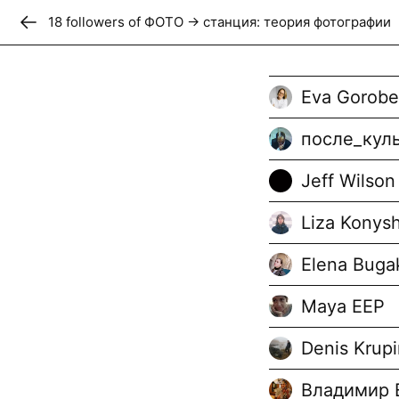
18
follower
s
of
ФОТО → станция: теория фотографии
Don
ФОТО → ст
Eva Gorobe
фотографи
после_кул
Самиздат о фотографии 
Jeff Wilson
ФОТО → станции "Теори
известных теоретиков и
Liza Konys
Follow
+
15
Elena Buga
Maya EEP
Denis Krupi
Владимир 