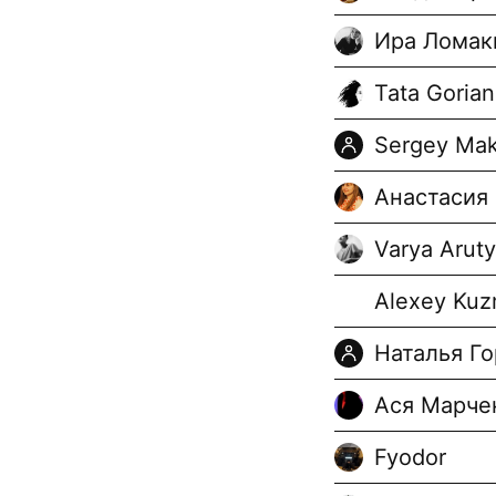
Ира Ломак
Tata Gorian
Sergey Ma
Анастасия
Varya Arut
Alexey Kuz
Наталья Г
Ася Марче
Fyodor