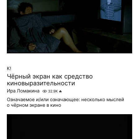
К!
Чёрный экран как средство
киновыразительности
Ира Ломакина
32.9K
🔥
Означаемое и/или означающее: несколько мыслей
о чёрном экране в кино