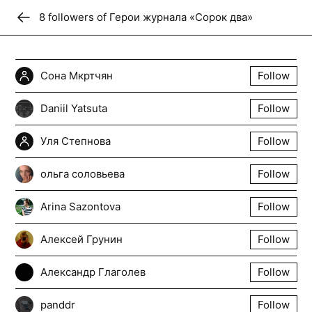
8
follower
Donate
s
of
Герои журнала «Сорок два»
Герои журнала «Сорок два»
Сона Мкртчян
Follow
Путешественники и смелые духом
Daniil Yatsuta
Follow
Follow
+
5
Уля Степнова
Follow
ольга соловьева
Follow
Arina Sazontova
Follow
Алексей Грунин
Follow
Александр Глаголев
Follow
panddr
Follow