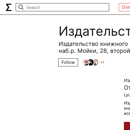
Don
Издательс
Издательство книжного 
наб.р. Мойки, 28, второ
Follow
+
1
Из
О
Ly
Из
кн
ис