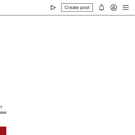
Create post
т
рии