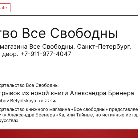
ate
тво Все Свободны
магазина Все Свободны. Санкт-Петербург,
й двор. +7-911-977-4047
дательство Все Свободны
трывок из новой книги Александра Бренера
ubov Belyatskaya
7.2K
🔥
дательство книжного магазина «Все свободны» представляе
игу Александра Бренера «Ка, или Тайные, но истинные исто
кусства»