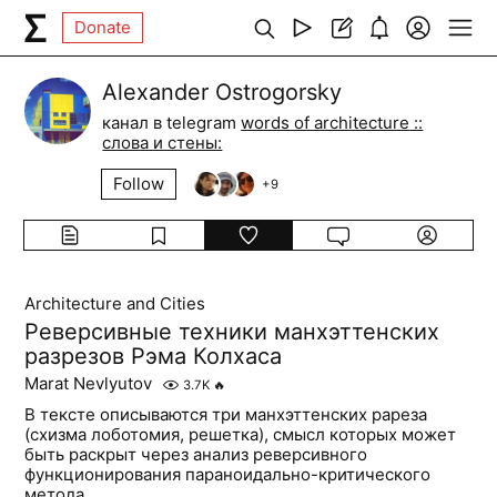
Donate
Alexander Ostrogorsky
канал в telegram
words of architecture
::
слова и стены:
Follow
+
9
Architecture and Cities
Реверсивные техники манхэттенских
разрезов Рэма Колхаса
Marat Nevlyutov
3.7K
🔥
В тексте описываются три манхэттенских рареза
(схизма лоботомия, решетка), смысл которых может
быть раскрыт через анализ реверсивного
функционирования параноидально-критического
метода