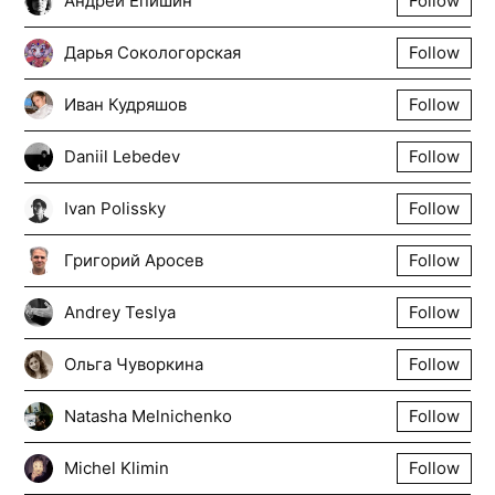
Андрей Епишин
Follow
Дарья Сокологорская
Follow
Иван Кудряшов
Follow
Daniil Lebedev
Follow
Ivan Polissky
Follow
Григорий Аросев
Follow
Andrey Teslya
Follow
Ольга Чуворкина
Follow
Natasha Melnichenko
Follow
Michel Klimin
Follow