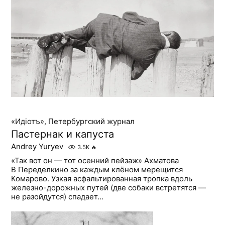
«Идiотъ», Петербургский журнал
Пастернак и капуста
Andrey Yuryev
3.5K
🔥
«Так вот он — тот осенний пейзаж» Ахматова
В Переделкино за каждым клёном мерещится
Комарово. Узкая асфальтированная тропка вдоль
железно-дорожных путей (две собаки встретятся —
не разойдутся) спадает...