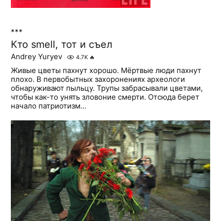
***
Кто smell, тот и съел
Andrey Yuryev
4.7K
🔥
Живые цветы пахнут хорошо. Мёртвые люди пахнут
плохо. В первобытных захоронениях археологи
обнаруживают пыльцу. Трупы забрасывали цветами,
чтобы как-то унять зловоние смерти. Отсюда берет
начало патриотизм...