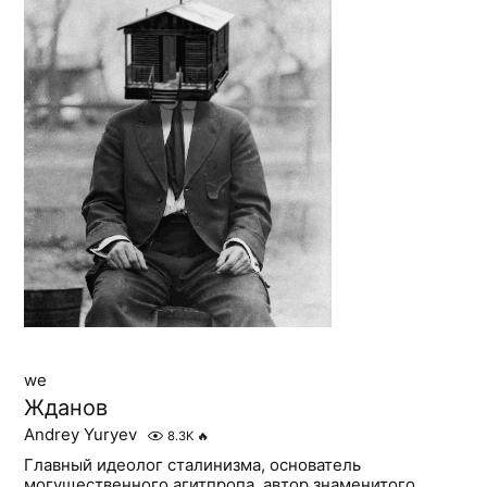
we
Жданов
Andrey Yuryev
8.3K
🔥
Главный идеолог сталинизма, основатель
могущественного агитпропа, автор знаменитого