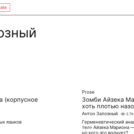
ate
озный
Prose
а (корпусное
Зомби Айзека Ма
хоть плотью назо
Антон Залозный
2.7K
ых языков
Герменевтический анал
тел» Айзека Мариона —
но кого это волнует?