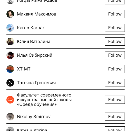
Furqat Palvan-Zade
Follow
Михаил Максимов
Follow
Karen Karnak
Follow
Юлия Ватолина
Follow
Илья Сибирский
Follow
XT МT
Follow
Татьяна Гражевич
Follow
Факультет современного
искусства высшей школы
Follow
«Среда обучения»
Nikolay Smirnov
Follow
Katya Butorina
Follow