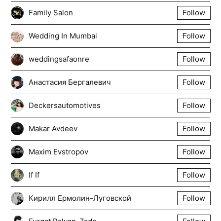
Family Salon
Follow
Wedding In Mumbai
Follow
weddingsafaonre
Follow
Анастасия Бергалевич
Follow
Deckersautomotives
Follow
Makar Avdeev
Follow
Maxim Evstropov
Follow
If If
Follow
Кирилл Ермолин-Луговской
Follow