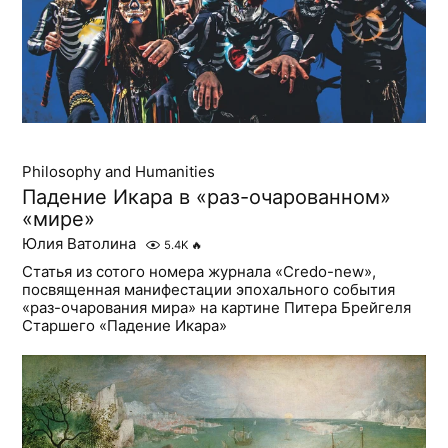
Philosophy and Humanities
Падение Икара в «раз-очарованном»
«мире»
Юлия Ватолина
5.4K
🔥
Статья из сотого номера журнала «Credo-new»,
посвященная манифестации эпохального события
«раз-очарования мира» на картине Питера Брейгеля
Старшего «Падение Икара»