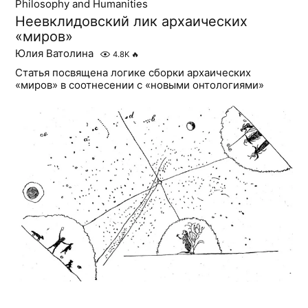
Philosophy and Humanities
Неевклидовский лик архаических
«миров»
Юлия Ватолина
4.8K
🔥
Статья посвящена логике сборки архаических
«миров» в соотнесении с «новыми онтологиями»