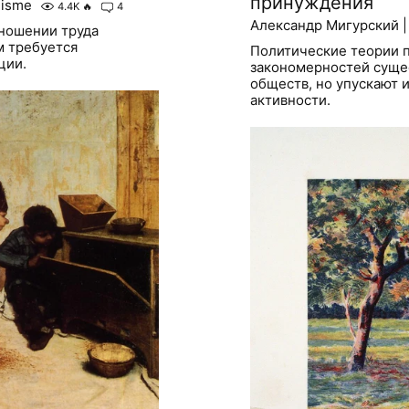
принуждения
hisme
4.4K
🔥
4
Александр Мигурский | 
ношении труда
м требуется
Политические теории 
ции.
закономерностей сущес
обществ, но упускают 
активности.