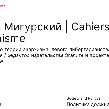
ate
 Мигурский | Cahier
hisme
о теории анархизма, левого либертарианств
 / редактор издательства Эгалите и проекта
ew
Society and Politics
а
Политика должна