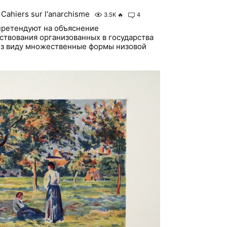
Cahiers sur l'anarchisme
3.5K
🔥
4
претендуют на объяснение
твования организованных в государства
из виду множественные формы низовой