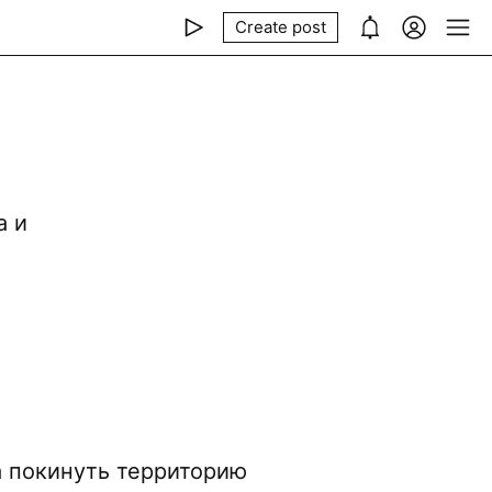
Create post
s
а и
 покинуть территорию