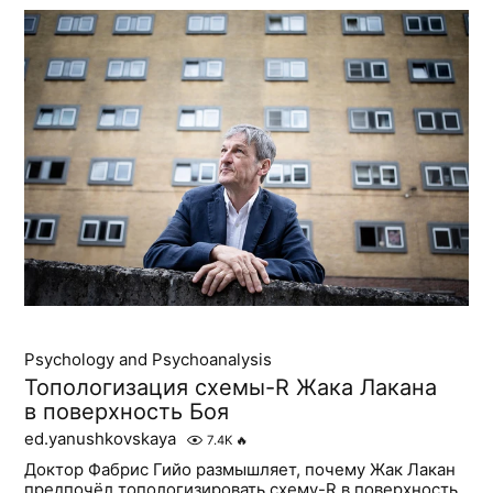
Psychology and Psychoanalysis
Топологизация схемы-R Жака Лакана
в поверхность Боя
ed.yanushkovskaya
7.4K
🔥
Доктор Фабрис Гийо размышляет, почему Жак Лакан
предпочёл топологизировать схему-R в поверхность