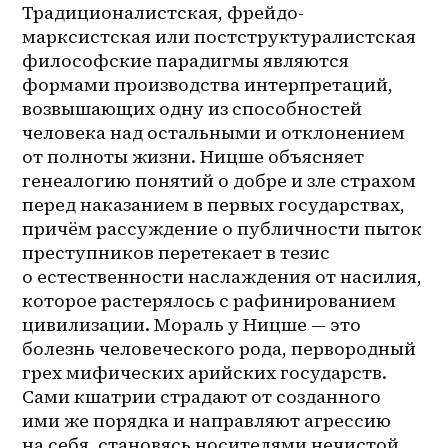
Традиционалистская, фрейдо-
марксистская или постструктуралистская 
философские парадигмы являются 
формами производства интерпретаций, 
возвышающих одну из способностей 
человека над остальными и отклонением 
от полноты жизни. Ницше объясняет 
генеалогию понятий о добре и зле страхом 
перед наказанием в первых государствах, 
причём рассуждение о публичности пыток 
преступников перетекает в тезис 
о естественности наслаждения от насилия, 
которое растерялось с рафинированием 
цивилизации. Мораль у Ницше — это 
болезнь человеческого рода, первородный 
грех мифических арийских государств. 
Сами кшатрии страдают от созданного 
ими же порядка и направляют агрессию 
на себя, становясь носителями нечистой 