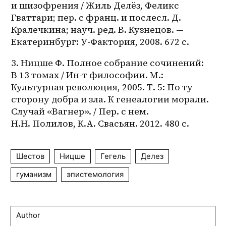
и шизофрения / Жиль Делёз, Феликс 
Гваттари; пер. с франц. и послесл. Д. 
Кралечкина; науч. ред. В. Кузнецов. — 
Екатеринбург: У-Фактория, 2008. 672 с. 
3. Ницше Ф. Полное собрание сочинений: 
В 13 томах / Ин-т философии. М.: 
Культурная революция, 2005. Т. 5: По ту 
сторону добра и зла. К генеалогии морали. 
Случай «Вагнер». / Пер. с нем. 
H.H. Полилов, К.А. Свасьян. 2012. 480 с.
Шестов
Ницше
Гегель
Делез
гуманизм
эпистемология
Author