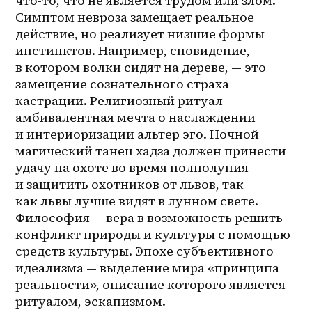
что-то, что не является трудом или злом. 
Симптом невроза замещает реальное 
действие, но реализует низшие формы 
инстинктов. Например, сновидение, 
в котором волки сидят на дереве, — это 
замещение сознательного страха 
кастрации. Религиозный ритуал — 
амбивалентная мечта о наслаждении 
и интериоризации альтер эго. Ночной 
магический танец хадза должен принести 
удачу на охоте во время полнолуния 
и защитить охотников от львов, так 
как львы лучше видят в лунном свете. 
Философия — вера в возможность решить 
конфликт природы и культуры с помощью 
средств культуры. Эпохе субъективного 
идеализма — выделение мира «принципа 
реальности», описание которого является 
ритуалом, эскапизмом. 