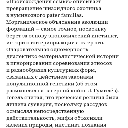
«Происхождения семьи» описывает 
превращение шизоидного охотника 
в нуминозного pater familias. 
Морганическое объяснение эволюции 
формаций — самое точное, поскольку 
берет за основу экономический инстинкт, 
историю интериоризации альтер эго. 
Очаровательная одномерность 
диалектико-материалистической истории 
в игнорировании соревнования этносов 
и разнообразия культурных форм, 
связанных с действием законами 
популяционной генетики (об этом 
размышлял на лагерной койне Л. Гумилёв). 
Гегель считал, что греческая религия была 
лишена суеверия, поскольку рассудок 
осмыслял непосредственную 
действительность, мифы объясняли 
явления природы, инстинкт познания 