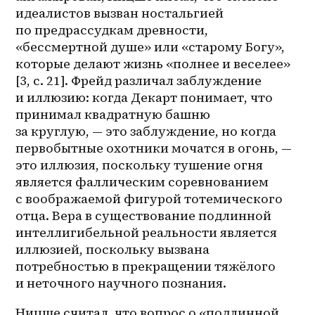
идеалистов вызван ностальгией 
по предрассудкам древности, 
«бессмертной душе» или «старому Богу», 
которые делают жизнь «полнее и веселее» 
[3, с. 21]. Фрейд различал заблуждение 
и иллюзию: когда Декарт понимает, что 
принимал квадратную башню 
за круглую, — это заблуждение, но когда 
первобытные охотники мочатся в огонь, — 
это иллюзия, поскольку тушение огня 
является фаллическим соревнованием 
с воображаемой фигурой тотемического 
отца. Вера в существование подлинной 
интеллигибельной реальности является 
иллюзией, поскольку вызвана 
потребностью в прекращении тяжёлого 
и неточного научного познания.
Ницше считал, что вопрос о «подлинной 