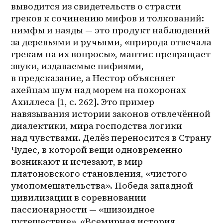
выводится из свидетельств о страсти 
греков к сочинению мифов и толкований: 
нимфы и наяды — это продукт наблюдений 
за деревьями и ручьями, «природа отвечала 
грекам на их вопросы», мантис превращает 
звуки, издаваемые пифиями, 
в предсказание, а Нестор объясняет 
ахейцам шум над морем на похоронах 
Ахиллеса [1, c. 262]. Это пример 
навязывания истории законов отвлечённой 
диалектики, мира господства логики 
над чувствами. Делёз переносится в Страну 
Чудес, в которой вещи одновременно 
возникают и исчезают, в мир 
платоновского становления, «чистого 
умопомешательства». Победа западной 
цивилизации в соревновании 
пассионарности — «шизоидное 
путешествие», «Всемирная история 