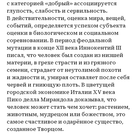
с категорией «добрый» ассоциируется 
глупость, слабость и сервильность. 
В действительности, оценка мира, вещей, 
событий, определяется успехом субъекта 
оценки в биологическом и социальном 
соревновании. В период феодальной 
мутации в конце XII века Иннокентий III 
писал, что человек был создан из низшей 
материи, в грехе страсти и из грязного 
семени, страдает от неутолимой похоти 
и жадности и, умирая оставляет после себя 
червей и гниющую плоть. В цветущей 
городской экономике Италии XV века 
Пико делла Мирандола доказывал, что 
человек может стать чем хочет: растением, 
животным, мудрецом или божеством, это 
самое счастливое и одарённое существо, 
созданное Творцом.