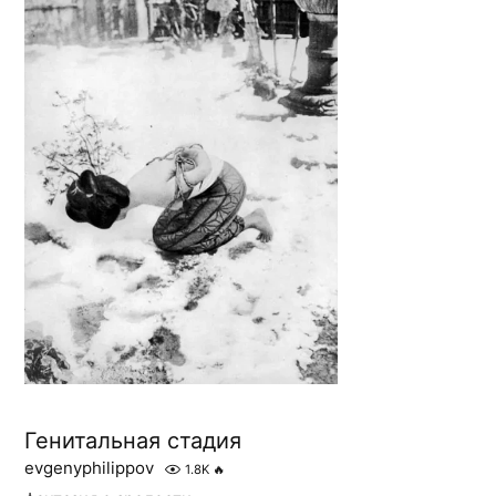
Генитальная стадия
evgenyphilippov
1.8K
🔥