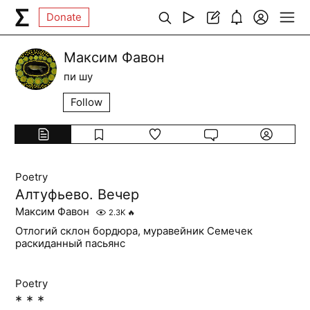
Donate
Максим Фавон
пи шу
Follow
Poetry
Алтуфьево. Вечер
Максим Фавон
2.3K
🔥
Отлогий склон бордюра, муравейник Семечек
раскиданный пасьянс
Poetry
* * *