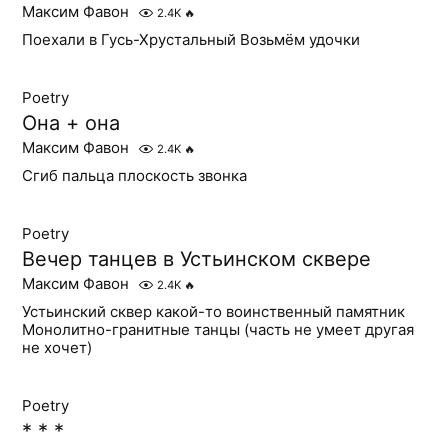
Максим Фавон
2.4K
🔥
Поехали в Гусь-Хрустальный Возьмём удочки
Poetry
Она + она
Максим Фавон
2.4K
🔥
Сгиб пальца плоскость звонка
Poetry
Вечер танцев в Устьинском сквере
Максим Фавон
2.4K
🔥
Устьинский сквер какой-то воинственный памятник
Монолитно-гранитные танцы (часть не умеет другая
не хочет)
Poetry
* * *