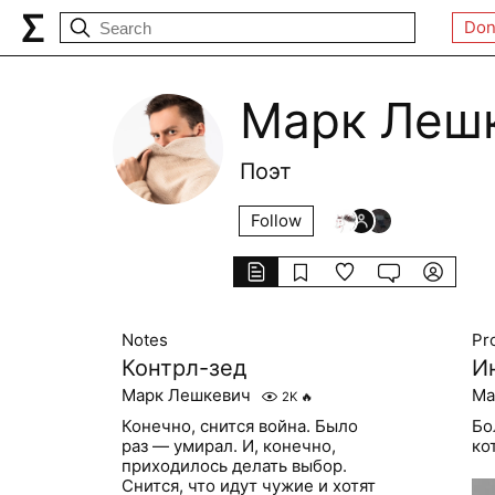
Don
Марк Леш
Поэт
Follow
Notes
Pr
Контрл-зед
И
Марк Лешкевич
Ма
2K
🔥
Конечно, снится война. Было
Бо
раз — умирал. И, конечно,
ко
приходилось делать выбор.
Снится, что идут чужие и хотят