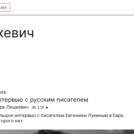
ate
кевич
ose
нтервью с русским писателем
рк Лешкевич
3.2K
🔥
льшое интервью с писателем Евгением Лукиным в баре,
торого нет.