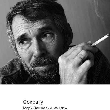
Сократу
Марк Лешкевич
4.1K
🔥