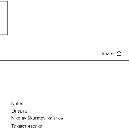
Share
Notes
Эгиль
Nikolay Skuratov
2.1K
🔥
Тикают часики