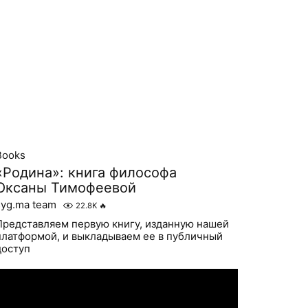
Books
«Родина»: книга философа
Оксаны Тимофеевой
syg.ma team
22.8K
🔥
Представляем первую книгу, изданную нашей
платформой, и выкладываем ее в публичный
доступ