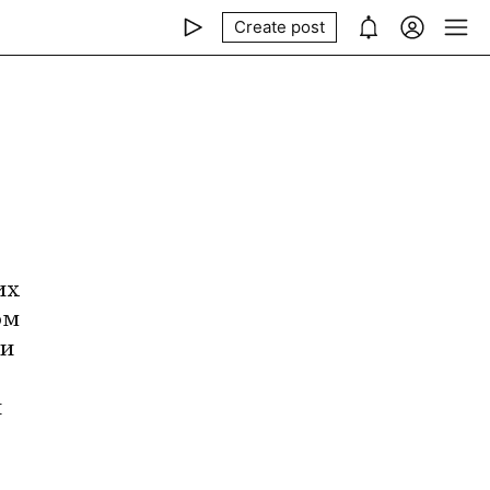
Create post
х 
м 
и 
 