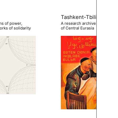
Tashkent-Tbilisi
ms of power,
A research archive of the hist
rks of solidarity
of Central Eurasia