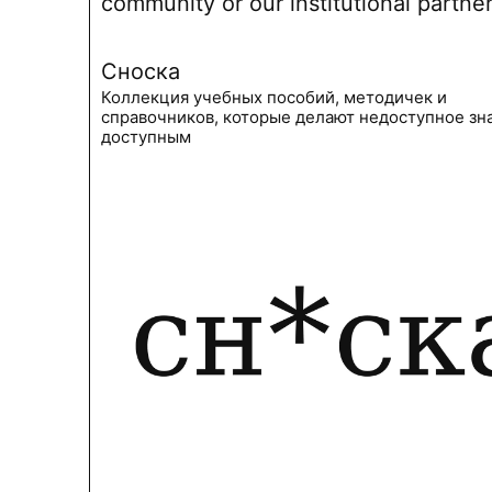
community or our institutional partne
Сноска
Коллекция учебных пособий, методичек и
справочников, которые делают недоступное зн
доступным