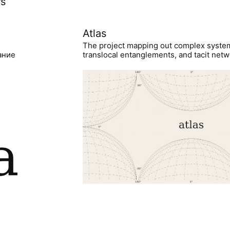
rs
Atlas
The project mapping out complex syste
ание
translocal entanglements, and tacit netwo