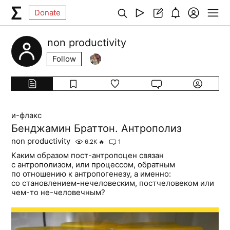
Donate
non productivity
Follow
и-флакс
Бенджамин Браттон. Антрополиз
non productivity
6.2K
🔥
1
Каким образом пост-антропоцен связан
с антрополизом, или процессом, обратным
по отношению к антропогенезу, а именно:
со становлением-нечеловеским, постчеловеком или
чем-то не-человечным?