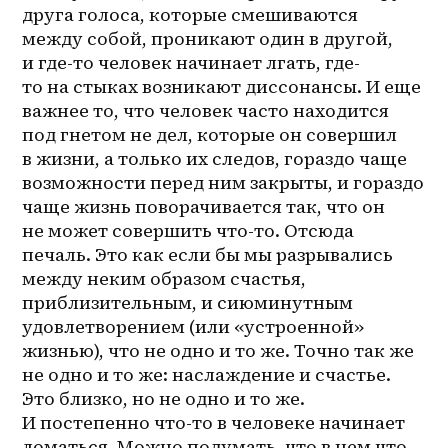
друга голоса, которые смешиваются 
между собой, проникают один в другой, 
и 
где-то
 человек начинает лгать, где-
то на стыках возникают диссонансы. И еще 
важнее то, что человек часто находится 
под гнетом не дел, которые он совершил 
в жизни, а только их следов, гораздо чаще 
возможности перед ним закрыты, и гораздо 
чаще жизнь поворачивается так, что он 
не может совершить что-то. Отсюда 
печаль. Это как если бы мы разрывались 
между неким образом счастья, 
приблизительным, и сиюминутным 
удовлетворением (или «устроенной» 
жизнью), что не одно и то же. Точно так же 
не одно и то же: наслаждение и счастье. 
Это близко, но не одно и то же. 
И постепенно что-то в человеке начинает 
ломаться. Можно подумать, что в нем что-