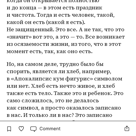
когда он открывается полностью 
и до конца — в этом есть праздник 
и чистота. Тогда и есть человек, такой, 
какой он есть (какой я есть). 
Не защищенный. Это все. А не так, что это 
«значит» вот это, а это — то. Все возникает 
из осязаемости жизни, из того, что в этот 
момент есть, так, как оно есть.
Но, на самом деле, трудно было бы 
спорить, является ли хлеб, например, 
в «Апокалипсис кум фигурис» символом 
или нет. Хлеб есть нечто живое, и хлеб 
также есть тело. Также это и ребенок. Это 
само сложилось, это не делалось 
как символ, а просто оказалось записано 
в нас. И только ли в нас? Это записано 
также и в наших отцах. Это реальные 
Comment
ассоциации, а не интеллектуальные 