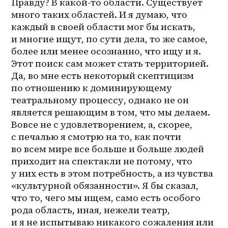
Правду? В 
какой-то
 области. Существует 
много таких областей. И я думаю, что 
каждый в своей области мог бы искать, 
и многие ищут, по сути дела, то же самое, 
более или менее осознанно, что ищу и я. 
Этот поиск сам может стать территорией. 
Да, во мне есть некоторый скептицизм 
по отношению к доминирующему 
театральному процессу, однако не он 
является решающим в том, что мы делаем. 
Вовсе не с удовлетворением, а, скорее, 
с печалью я смотрю на то, как почти 
во всем мире все больше и больше людей 
приходит на спектакли не потому, что 
у них есть в этом потребность, а из чувства 
«культурной обязанности». Я бы сказал, 
что то, чего мы ищем, само есть особого 
рода область, иная, нежели театр, 
и я не испытываю никакого сожаления или 