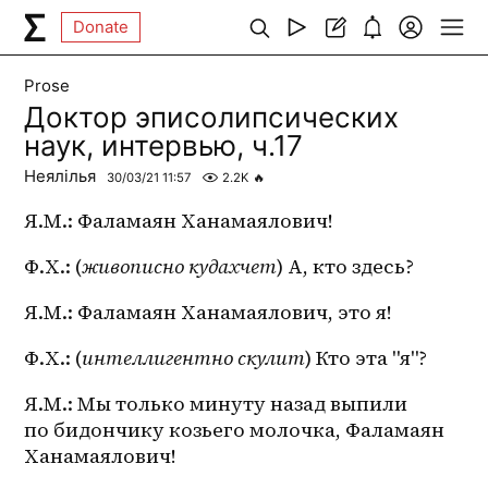
Donate
Prose
Доктор эписолипсических
наук, интервью, ч.17
Неялілья
30/03/21 11:57
2.2K
🔥
Я.М.: Фаламаян Ханамаялович!
Ф.Х.: (
живописно кудахчет
) А, кто здесь?
Я.М.: Фаламаян Ханамаялович, это я!
Ф.Х.: (
интеллигентно скулит
) Кто эта "я"?
Я.М.: Мы только минуту назад выпили 
по бидончику козьего молочка, Фаламаян 
Ханамаялович!