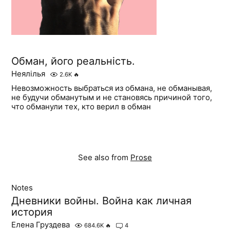
Обман, його реальність.
Неялілья
2.6K
🔥
Невозможность выбраться из обмана, не обманывая,
не будучи обманутым и не становясь причиной того,
что обманули тех, кто верил в обман
See also from
Prose
Notes
Дневники войны. Война как личная
история
Елена Груздева
684.6K
🔥
4