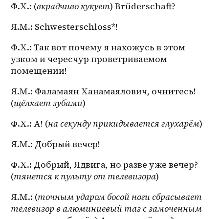
Ф.Х.: (
вкрадчиво кукует
) Brüderschaft?
Я.М.: Schwesterschloss*!
Ф.Х.: Так вот почему я нахожусь в этом 
узком и чересчур проветриваемом 
помещении!
Я.М.: Фаламаян Ханамаялович, очнитесь! 
(
щёлкает зубами
)
Ф.Х.: А! (
на секунду прикидывается глухарём
)
Я.М.: Добрый вечер!
Ф.Х.: Добрый, Ядвига, но разве уже вечер? 
(
тянется к пульту от телевизора
)
Я.М.: (
точным ударом босой ноги сбрасывает 
телевизор в алюминиевый таз с замоченным 