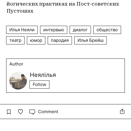
йогических практиках на 
Пост-советских
Пустошах
Илья Неяли
интервью
диалог
общество
театр
юмор
пародия
Илья Брейш
Author
Неялілья
Follow
Comment