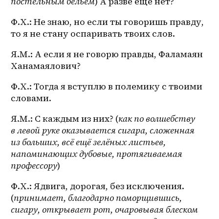
постельным бельём
) А разве ещё нет?
Ф.Х.: Не знаю, но если ты говоришь правду, 
то я не стану оспаривать твоих слов.
Я.М.: А если я не говорю правды, Фаламаян 
Ханамаялович?
Ф.Х.: Тогда я вступлю в полемику с твоими 
словами.
Я.М.: С каждым из них? (
как по волшебству 
в левой руке оказывается сигара, сложенная 
из больших, всё ещё зелёных листьев, 
напоминающих дубовые, протягиваемая 
профессору
)
Ф.Х.: Ядвига, дорогая, без исключения. 
(
принимает, благодарно поморщившись, 
сигару, открывает рот, очаровывая блеском 