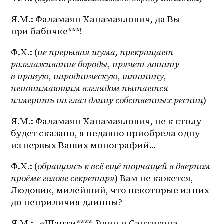
Я.М.: Фаламаян Ханамаялович, да Вы 
при бабочке***!
Ф.Х.: (
не прерывая шума, прекращает 
разглаживание бороды, прячет лопату 
в правую, народническую, штанину, 
непонимающим взглядом пытается 
измерить на глаз длину собственных ресниц
)
Я.М.: Фаламаян Ханамаялович, не к столу 
будет сказано, я недавно приобрела одну 
из первых Ваших монографий…
Ф.Х.: (
обращаясь к всё ещё торчащей в дверном 
проёме голове секретаря
) Вам не кажется, 
Людовик, милейший, что некоторые из них 
до неприличия длинны?
Я.М.:…«Шанти****-Эдип и Сантигона 