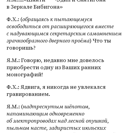
в Зеркале Бибигона»
Ф.Х.: (
обращаясь к пытающемуся 
освободиться от расширяющегося вместе 
с надувающимся секретарским самомнением 
зрачкообразного дверного проёма
) Что ты 
говоришь?
Я.М.: Говорю, недавно мне довелось 
приобрести одну из Ваших ранних 
монографий!
Ф.Х.: Ядвига, я никогда не увлекался 
гравированием.
Я.М.: (
надтреснутым шёпотом, 
напоминающим одновременно 
об электропроводах над лесной опушкой, 
пыльном насте, задиристых июльских 