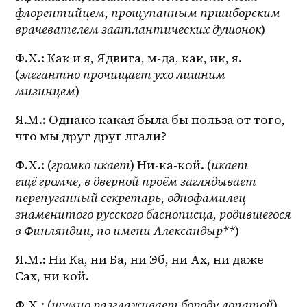
флорентийцем, прощупанным пршиборским 
врачевателем заатлантических душонок
)
Ф.Х.: Как и я, Ядвига, м-да, как, ик, я. 
(
элегантно прочищает ухо лишним 
мизинцем
)
Я.М.: Однако какая была бы польза от того, 
что мы друг друг лгали?
Ф.Х.: (
громко икает
) Ни-ка-кой. (
икает 
ещё громче, в дверной проём заглядывает 
перепуганный секретарь, однофамилец 
знаменитого русского баснописца, родившегося 
в Финляндии, по имени Александыр**
)
Я.М.: Ни Ка, ни Ба, ни Эб, ни Ах, ни даже 
Сах, ни кой.
Ф.Х.: (
шумно разглаживает бороду лопатой
)