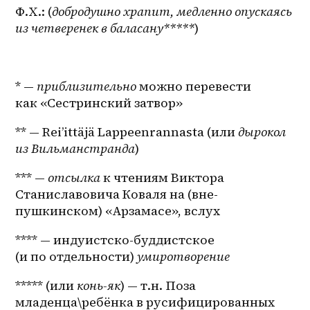
Ф.Х.: (
добродушно храпит, медленно опускаясь 
из четверенек в баласану*****
)
* — 
приблизительно
 можно перевести 
как «Сестринский затвор»
** — Rei’ittäjä Lappeenrannasta (или 
дырокол 
из Вильманстранда
)
*** — 
отсылка
 к чтениям Виктора 
Станиславовича Коваля на (вне-
пушкинском) «Арзамасе», вслух
**** — индуистско-буддистское 
(и по отдельности) 
умиротворение
***** (или 
конь-як
) — т.н. Поза 
младенца\ребёнка в русифицированных 