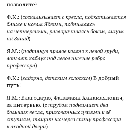
позволите?
Ф.Х.: (
соскальзывает с кресла, подкатывается 
ближе к ногам Ядвиги, поднимаясь 
на четвереньки, разворачиваясь боком, лицом 
на Запад
)
Я.М.: (
подтянув правое колено к левой груди, 
вонзает каблук под левое нижнее ребро 
профессора
)
Ф.Х.: (
задорно, детским голоском
) В добрый 
путь!
Я.М.: Благодарю, Фаламаян Ханамаялович, 
за интервью. (
с трудом поднимает два 
больших весла, прикованных цепями к её 
ступням, тащит их через спину профессора 
к входной двери
)