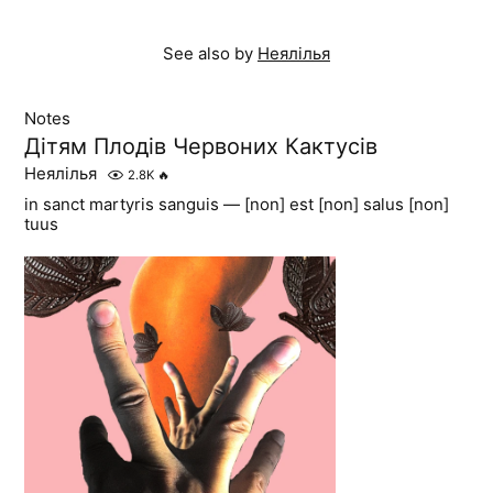
See also by
Неялілья
Notes
Дітям Плодів Червоних Кактусів
Неялілья
2.8K
🔥
in sanct martyris sanguis — [non] est [non] salus [non]
tuus