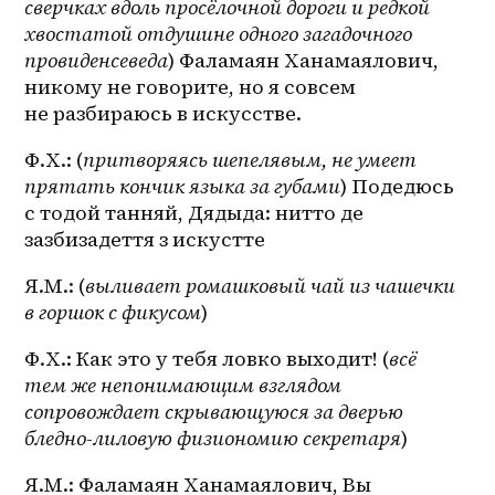
сверчках вдоль просёлочной дороги и редкой 
хвостатой отдушине одного загадочного 
провиденсеведа
) Фаламаян Ханамаялович, 
никому не говорите, но я совсем 
не разбираюсь в искусстве.
Ф.Х.: (
притворяясь шепелявым, не умеет 
прятать кончик языка за губами
) Подедюсь 
с тодой танняй, Дядыда: нитто де 
зазбизадеття з искустте
Я.М.: (
выливает ромашковый чай из чашечки 
в горшок с фикусом
)
Ф.Х.: Как это у тебя ловко выходит! (
всё 
тем же непонимающим взглядом 
сопровождает скрывающуюся за дверью 
бледно-лиловую физиономию секретаря
)
Я.М.: Фаламаян Ханамаялович, Вы 