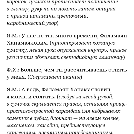
коронок, целиком пропихивает подношение 
в глотку, руку по 
по-локоть
 затем отирая 
о правой штанины цветочный, 
народнический узор
)
Я.М.: У нас не так много времени, Фаламаян 
Ханамаялович. (
приоткрывает кожаную 
сумочку, левая рука опускается внутрь, правое 
ухо почти обжигает светодиодную лампочку
)
Ф.Х.: Больше, чем ты рассчитываешь отнять 
у меня. (
Сдерживает икание
)
Я.М.: А ведь, Фаламаян Ханамаялович, 
я могла и солгать. (
следуя за левой рукой, 
в сумочке скрывается правая, оставляя проще-
простого-простой карандаш для небрежных 
заметок в зубах, блокнот — на левом колене, 
массивном, как одно, предшествующее 
скрижалям, изваянным понедельничным 