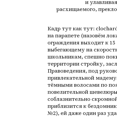
и улавливая
расхищаемого, прекло
Кадр тут как тут: clocha
на парапете (назовём лок
ограждения выходит к 15 
выбегающему на скорост
школьникам, спешно пок
территории стройку, зас
Правоведения, под руков
привлекательной мадемуа
тёмными волосами по пояс
повелительной шевелюры 
соблазнительно скромной,
приблизится к бездомнику
№2), ей даже один раз уд