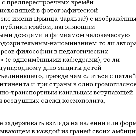
 с предперестроечных времён 
оисходящей в фотографической 
зке имени Прынца Чарльза?) с изображённы
спублики крабом, нагоняющим 
ыми дождями и фимиамом человеческую 
одозрительным-напоминанием
 то ли автора
рсов философии в педагогических 
 (с одноимёнными кафедрами), то ли 
дународному дню защиты детей 
единившего, прежде чем слиться с петлёй 
онтинента и три страны в одно громогласное
нно-транспортным канальцам вступающей 
я воздушных одежд космополита, 
 задерживать взгляда на явлении или форме
ывающем в каждой из граней своих амбицию