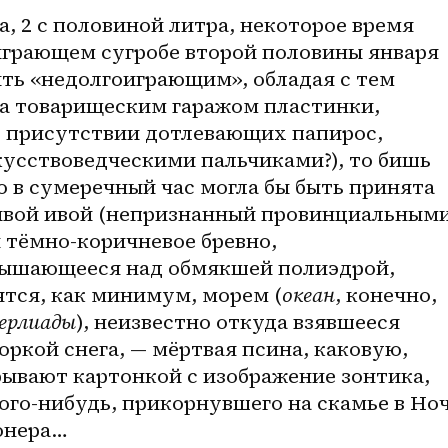
а, 2 с половиной литра, некоторое время 
грающем сугробе второй половины января 
ыть «недолгоиграющим», обладая с тем 
а товарищеским гаражом пластинки, 
 присутствии дотлевающих папирос, 
сствоведческими пальчиками?), то бишь 
 в сумеречный час могла бы быть принята 
ивой ивой (непризнанный провинциальными
 
тёмно-коричневое
 бревно, 
вышающееся над обмякшей полиэдрой, 
ятся, как минимум, морем (
океан
, конечно, 
серлиады
), неизвестно откуда взявшееся 
оркой снега, — мёртвая псина, каковую, 
ывают картонкой с изображение зонтика, 
ого-нибудь
, прикорнувшего на скамье в Ноч
онера…