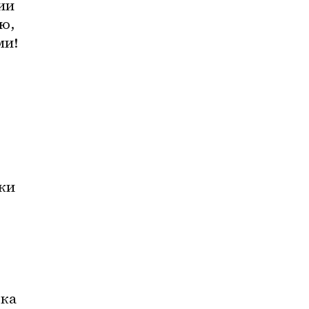
и 
, 
ми!
и 
ка 