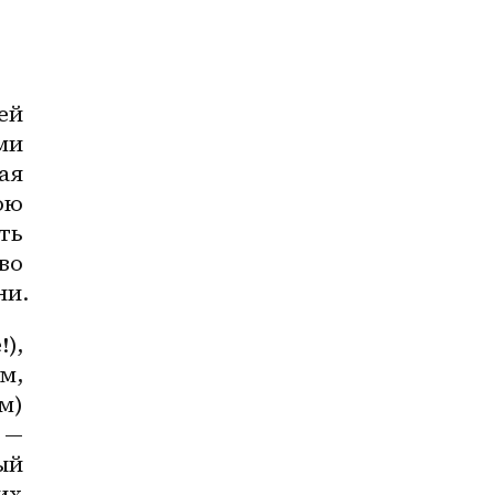
й 
и 
я 
ю 
ь 
о 
ни.
, 
, 
) 
— 
й 
х 