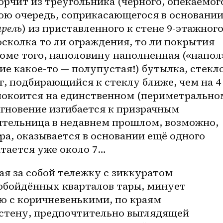
орчит из треугольника (чёрного, опекаемого
вою очередь, соприкасающегося в основании
арель
) из приставленного к стене 9-этажного
осколка то ли ограждения, то ли покрытия 
оме того, наполовину наполненная («напол»
е какое-то — полупустая!) бутылка, стекло
, подбирающийся к стеклу ближе, чем на 4 
 покоится на единственном (периметральном
мгновение изгибается к призрачным 
ительница в недавнем прошлом, возможно, 
ра, оказывается в основании ещё одного 
итается уже около 7…
ая за собой тележку с зиккуратом 
бойдённых кварталов тары, минует 
 с коричневенькими, по краям 
стену, предпочтительно выглядящей 