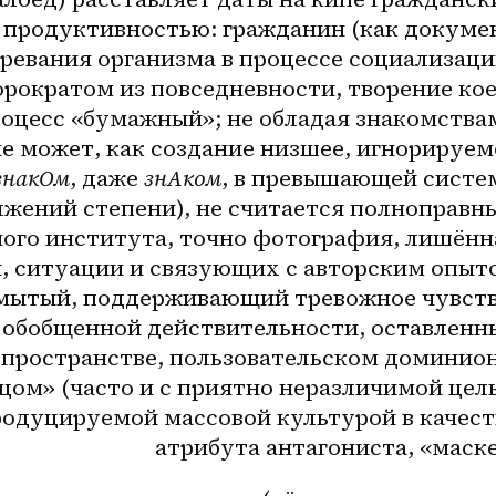
 продуктивностью: гражданин (как докумен
евания организма в процессе социализации
рократом из повседневности, творение кое
роцесс «бумажный»; не обладая знакомствам
е может, как создание низшее, игнорируемо
знакОм
, даже 
знАком
, в превышающей систем
жений степени), не считается полноправны
ого института, точно фотография, лишённа
, ситуации и связующих с авторским опыто
мытый, поддерживающий тревожное чувство
 обобщенной действительности, оставленны
ространстве, пользовательском доминионе
ом» (часто и с приятно неразличимой цель
одуцируемой массовой культурой в качеств
атрибута антагониста, «маске