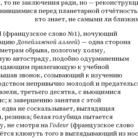
, то не заключения ради, но — реконструкци
нившимися перед планетарной отчётностью
кто знает, не самыми ли близки
rd (французское слово №1), ночующий 
ацию 
Допейзажной аллеей
) — одна сторона 
метрам обрыва, пологому холму, 
ную автостраду, подобно одурманенным 
идающим прилегающую к учебной 
лышав звонок, созывающий к изучению 
одством непривычно молодой и предательск
зели, третьего десятка, с вьющимися 
; к завершению занятия с этой 
едва не соскальзывает, выглядящая 
 резинка; белая голубица пытается 
, не смотря на 
l’odeur 
(французское слово 
аётся клюнуть того в выглядывающий из нос