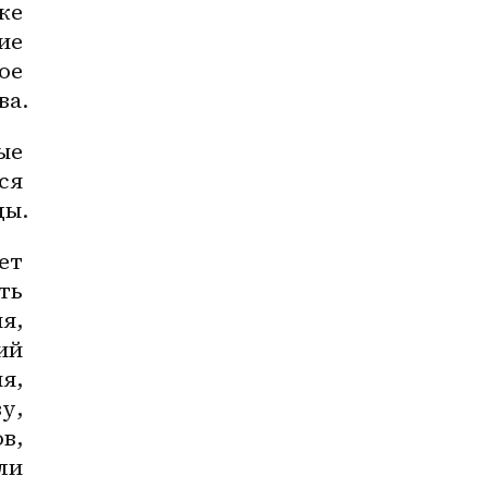
е 
е 
е 
ва.
е 
я 
ды.
ет 
ь 
, 
й 
, 
, 
, 
ли 