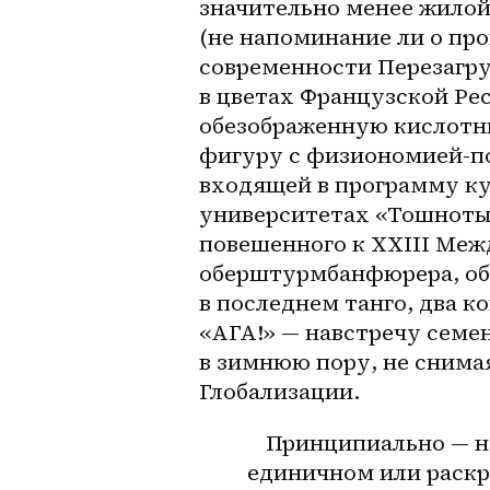
значительно менее жилой
(не напоминание ли о пр
современности Перезагру
в цветах Французской Ре
обезображенную кислотн
фигуру с 
физиономией-п
входящей в программу ку
университетах «Тошноты»
повешенного к XXIII Меж
оберштурмбанфюрера, объ
в последнем танго, два к
«АГА!» — навстречу семе
в зимнюю пору, не снима
Глобализации.
Принципиально — не
единичном или раскр