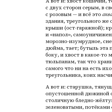
А вот и: хвост кошачий, т
с двух сторон серым, в с
с розовым — и всё это 
акв
здания, треугольного же 
крыши (ост-гаражной); кр
и «напол», самоуничижени
морозно-изумрудное, снег
дюйма, тает; бутыль эта
боку, и хвост в 
какое-то
 
тюльпанам, так что хран
самого что ни на есть ихо
треугольника, коих насч
А вот и: старушка, тянущ
опустошенной дюжиной о
столичную бледно-жёлтую
зеленоватыми, потёками 