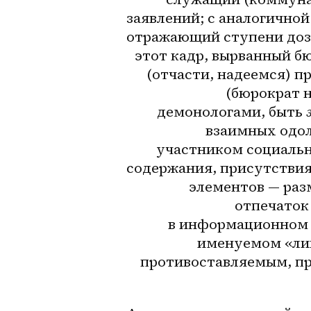
заявлений; с аналогичной
отражающий ступени дозр
этот кадр, вырванный бю
(отчасти, надеемся) п
(бюрократ н
демонологами, быть 
взаимных одол
участником социальн
содержания, присутствия
элементов — раз
отпечаток
в информационном п
именуемом «лиц
противоставляемым, пр