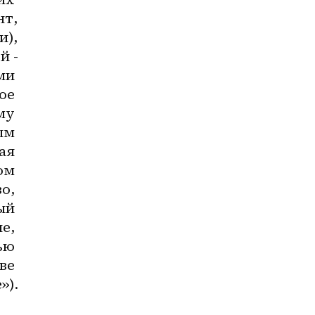
т, 
), 
й -
и 
е 
у 
м 
я 
м 
, 
й 
, 
ю 
е 
»).