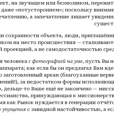
ект, на звучащем или безмолвном, пережитк
 даже «потустороннем»; поскольку внимани
ечатлению, а запечатление лишает увиденно
сущест
и сохранности объекта, люди, приглашённы
ком на место происшествия — сталкиваютс
 проекцией, а не самодостаточностью сре
я человека 
с фотографией на уме
, пусть Вы н
аппарата; как если бы он предлагал Вам вдет
о заготовленный аркан (благоуханные вервия
чений!), за недостатком формы исполняющи
, дельце-то Ваше ещё не закончено — миссия
ссианства, принуждающая к миссионерству
мя как Рынок нуждается в генерации отчётов
 
упущения
 с завидной настойчивостью, а ес