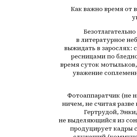
Как важно время от 
у
Безотлагательно 
в литературное не
выжидать в зарослях: 
ресницами по 
бледн
время суток мотыльков,
уважение соплеменни
Фотоаппаратчик (не на
ничем, не считая разве 
Гертрудой, Энки
не выделяющийся из сонм
продуцирует кадры с
служащий (коммунал