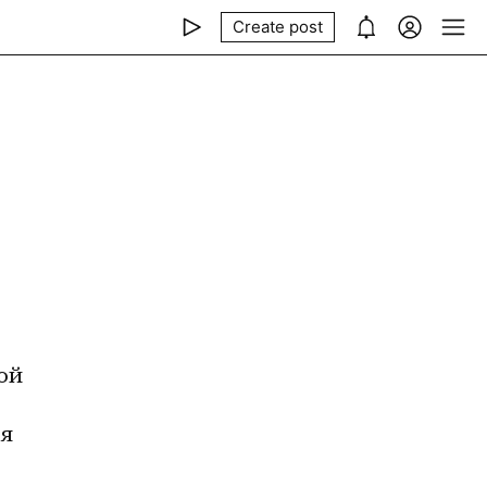
Create post
й 
я 