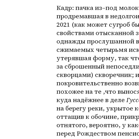
Кадр: пачка 
из–под
 молок
продремавшая в недолгои
2021 (как может сугроб б
свойствами отысканной з
однажды прослушанной в
сжимаемых четырьмя иску
утерявшая форму, так что
за сброшенный непоседл
скворцами) скворечник; и
покровительственно воз
похожее на те ,что вынос
куда надёжнее в деле 
Гус
на берегу реки, укрытое к
оттащив к обочине, прикр
отнятого, вероятно, у 
как
перед Рождеством пенси