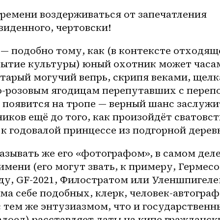
времени воздерживаться от запечатления 
виденного, чертовски!
— подобно тому, как (в контексте отходяще
бытие культуры) юный охотник может часам
старый могучий вепрь, скрипя веками, щелка
о-розовым
 ягодицам перепутавших с перепо
 появится на тропе — верный шанс заслужит
ков ещё до того, как произойдёт сватовств
к годовалой принцессе из подгорной дерев
зывать же его «фотографом», в самом деле!)
имени (его могут звать, к примеру, Гермесом
ду, GF-2021, Филостратом или Уленшпигелем
а себе подобных, клерк, человек-автограф 
 тем же энтузиазмом, что и государственны
оед) расставляет даты на кипе граждански