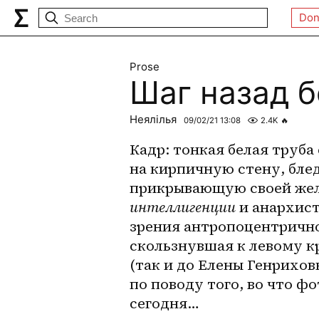
Don
Prose
Шаг назад б
Неялілья
09/02/21 13:08
2.4K
🔥
Кадр: тонкая белая труба
на кирпичную стену, бле
прикрывающую своей жел
интеллигенции
 и анархис
зрения антропоцентричног
скользнувшая к левому к
(так и до Елены Генрихов
по поводу того, во что фо
сегодня…