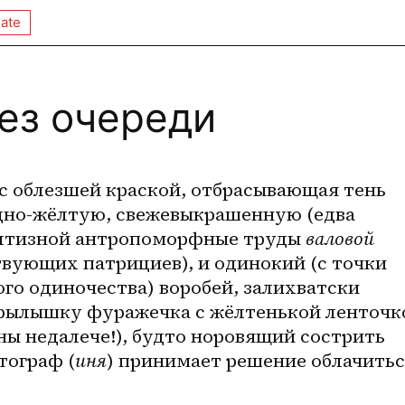
ate
ез очереди
 с облезшей краской, отбрасывающая тень 
дно-жёлтую, свежевыкрашенную (едва 
тизной антропоморфные труды 
валовой 
твующих патрициев), и одинокий (с точки 
о одиночества) воробей, залихватски 
рылышку фуражечка с жёлтенькой ленточко
ны недалече!), будто норовящий сострить 
тограф (
иня
) принимает решение облачитьс