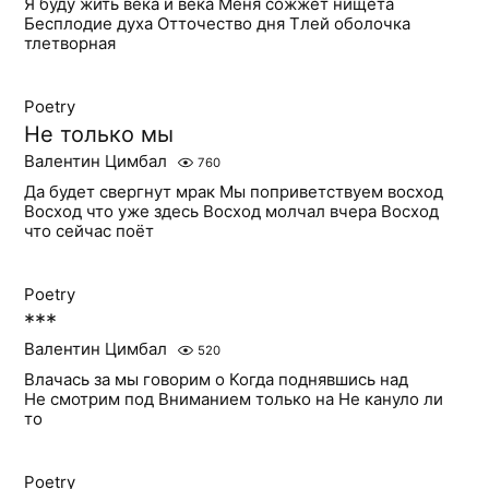
Я буду жить века и века Меня сожжет нищета
Бесплодие духа Отточество дня Тлей оболочка
тлетворная
Poetry
Не только мы
Валентин Цимбал
760
Да будет свергнут мрак Мы поприветствуем восход
Восход что уже здесь Восход молчал вчера Восход
что сейчас поёт
Poetry
***
Валентин Цимбал
520
Влачась за мы говорим о Когда поднявшись над
Не смотрим под Вниманием только на Не кануло ли
то
Poetry