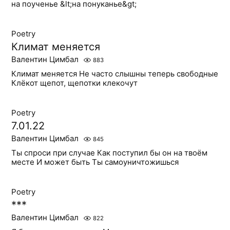
на поученье &lt;на понуканье&gt;
Poetry
Климат меняется
Валентин Цимбал
883
Климат меняется Не часто слышны теперь свободные
Клёкот щепот, щепотки клекочут
Poetry
7.01.22
Валентин Цимбал
845
Ты спроси при случае Как поступил бы он на твоём
месте И может быть Ты самоуничтожишься
Poetry
***
Валентин Цимбал
822