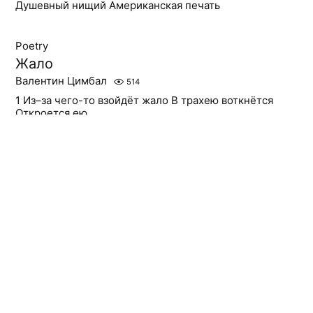
Душевный нищий Американская печать
Poetry
Жало
Валентин Цимбал
514
1 Из–за чего-то взойдёт жало В трахею воткнётся
Откроется ею
Poetry
***
Валентин Цимбал
568
Хрусталь на острие ножа Безумно засиял Тогда
в прошедший час Хвалённый морем возвещал Что
будет буря ледяная
Poetry
Сестра
Валентин Цимбал
559