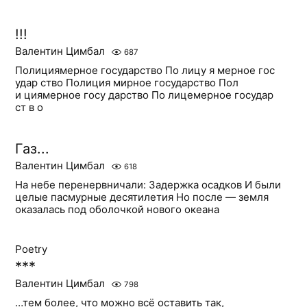
!!!
Валентин Цимбал
687
Полициямерное государство По лицу я мерное гос
удар ство Полиция мирное государство Пол
и циямерное госу дарство По лицемерное государ
ст в о
Газ...
Валентин Цимбал
618
На небе перенервничали: Задержка осадков И были
целые пасмурные десятилетия Но после — земля
оказалась под оболочкой нового океана
Poetry
***
Валентин Цимбал
798
…тем более, что можно всё оставить так,