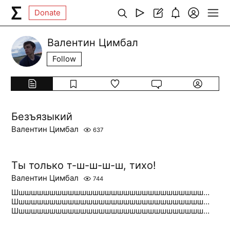
Donate
Валентин Цимбал
Follow
Безъязыкий
Валентин Цимбал
637
Ты только т-ш-ш-ш-ш, тихо!
Валентин Цимбал
744
Шшшшшшшшшшшшшшшшшшшшшшшшшшшшшшш…
Шшшшшшшшшшшшшшшшшшшшшшшшшшшшшшш…
Шшшшшшшшшшшшшшшшшшшшшшшшшшшшшшш…