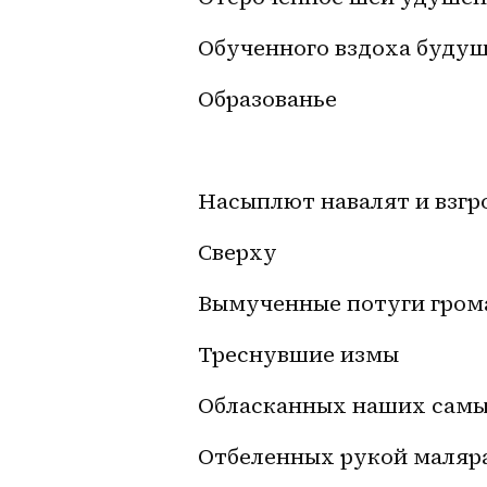
Обученного вздоха буду
Образованье
Насыплют навалят и взг
Сверху
Вымученные потуги гром
Треснувшие измы
Обласканных наших сам
Отбеленных рукой маляр