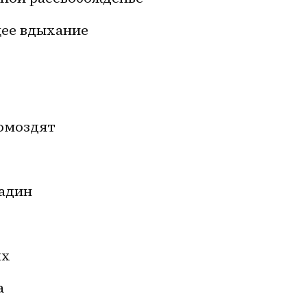
щее вдыхание
ромоздят
адин
ых
а