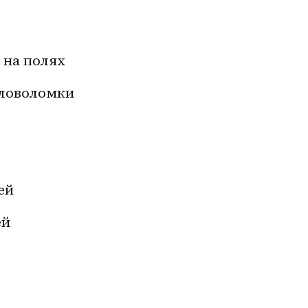
 на полях
оловоломки
ей
ей