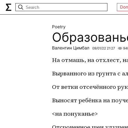
Don
Poetry
Образовань
Валентин Цимбал
09/01/22 21:27
94
На отмашь, на отхлест, н
Вырванного из грунта с 
От ветки отсечённого ру
Выносят ребёнка на поуч
<на понуканье>
Отсроченное шеи удушен