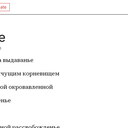
ate
е
0
а выдаванье
алчущим корневищем
кой окровавленной
енье
ной рассвобожденье