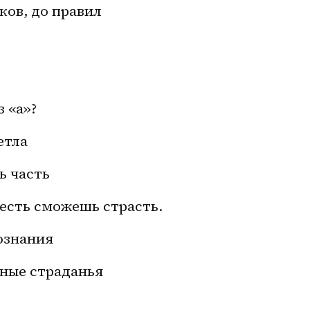
ков, до правил
 «а»?
етла
ть часть
честь сможешь страсть.
ознания
нные страданья