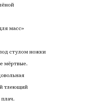
олёной
для масс»
 под стулом ножки
е мёртвые.
довольная
ый тлеющий
 плач.