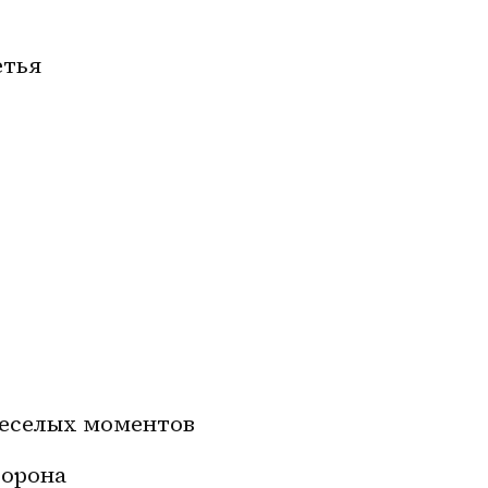
етья
евеселых моментов
торона