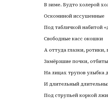
В зиме. Будто холерой х
Оскоминой иссушенные
Под табличкой набитой «
Свободные касс окошки
А оттуда глазки, ротики,
Замёрзшие почки, отбиты
На лицах трупов улыбка 
И длительный длительн
Под струпьей коркой лжи