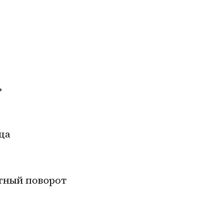
ь
ца
тный поворот